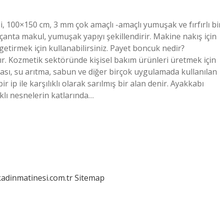
i, 100×150 cm, 3 mm çok amaçlı -amaçlı yumuşak ve fırfırlı bi
 çanta makul, yumuşak yapıyı şekillendirir. Makine nakış için
le getirmek için kullanabilirsiniz. Payet boncuk nedir?
ılır. Kozmetik sektöründe kişisel bakım ürünleri üretmek için
ahası, su arıtma, sabun ve diğer birçok uygulamada kullanılan
r ip ile karşılıklı olarak sarılmış bir alan denir. Ayakkabı
rklı nesnelerin katlarında…
kadinmatinesi.com.tr
Sitemap