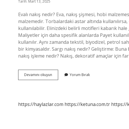
Tarih: Mart 13, 2025
Evalı nakış nedir? Eva, nakış şişmesi, hobi malzemes
malzemedir. Torbalardaki astar altında kullanılırsa,
kullanılabilir. Elinizdeki belirli motifleri kabarık ha
Maliyetler için daha spesifik alanlarda Payet kullan
kullanılır. Aynı zamanda tekstil, biyodizel, petrol s
bir kimyasaldır. Sargı nakış nedir? Geliştirme: Buna bi
nakış işleme nedir? Nakış, dekoratif amaçlar için fa
Payet
Devamını okuyun
Yorum Bırak
Nakış
Nedir
https://haylazlar.com
https://ketuna.com.tr
https://