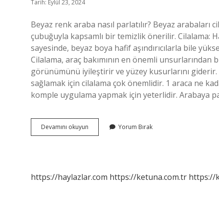
Tarih: Eylül 23, 2024
Beyaz renk araba nasıl parlatılır? Beyaz arabaları c
çubuğuyla kapsamlı bir temizlik önerilir. Cilalama: Hafif
sayesinde, beyaz boya hafif aşındırıcılarla bile yükse
Cilalama, araç bakımının en önemli unsurlarından bir
görünümünü iyileştirir ve yüzey kusurlarını gideri
sağlamak için cilalama çok önemlidir. 1 araca ne kada
komple uygulama yapmak için yeterlidir. Arabaya p
Beyaz
Devamını okuyun
Yorum Bırak
Arabaya
Pasta
Cila
Yapılır
Mı
https://haylazlar.com
https://ketuna.com.tr
https://