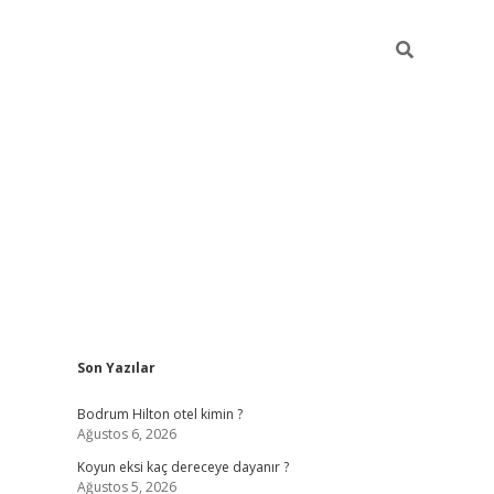
Sidebar
Son Yazılar
ilbet
betci
piabellacasino sitesi
https://www.betexper
Bodrum Hilton otel kimin ?
Ağustos 6, 2026
Koyun eksi kaç dereceye dayanır ?
Ağustos 5, 2026