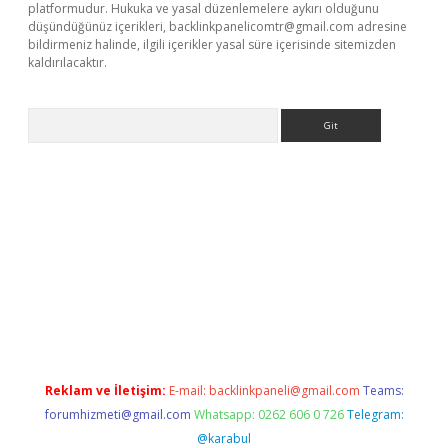
platformudur. Hukuka ve yasal düzenlemelere aykırı olduğunu
düşündüğünüz içerikleri,
backlinkpanelicomtr@gmail.com
adresine
bildirmeniz halinde, ilgili içerikler yasal süre içerisinde sitemizden
kaldırılacaktır.
Arama
//www.betexper.xyz/
betci.co
betci giriş
betci.online
hiltonbetgi
Reklam ve İletişim:
E-mail:
backlinkpaneli@gmail.com
Teams:
forumhizmeti@gmail.com
Whatsapp: 0262 606 0 726
Telegram:
@karabul