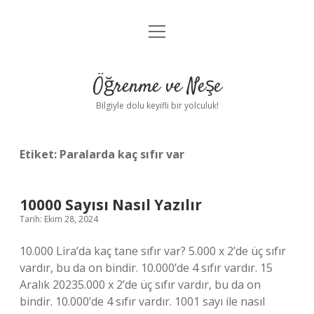
menüyü
Anasayfa
aç
Gizlilik Politikası
Öğrenme ve Neşe
Yasal Uyarı
Bilgiyle dolu keyifli bir yolculuk!
Hakkımızda
Etiket:
Paralarda kaç sıfır var
10000 Sayısı Nasıl Yazılır
Tarih: Ekim 28, 2024
10.000 Lira’da kaç tane sıfır var? 5.000 x 2’de üç sıfır
vardır, bu da on bindir. 10.000’de 4 sıfır vardır. 15
Aralık 20235.000 x 2’de üç sıfır vardır, bu da on
bindir. 10.000’de 4 sıfır vardır. 1001 sayı ile nasıl