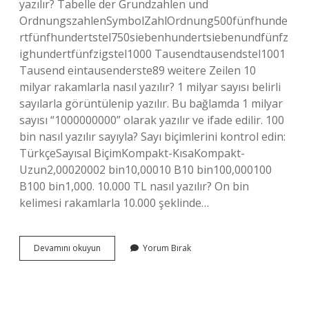
yazılır? Tabelle der Grundzahlen und
OrdnungszahlenSymbolZahlOrdnung500fünfhunde
rtfünfhundertstel750siebenhundertsiebenundfünfz
ighundertfünfzigstel1000 Tausendtausendstel1001
Tausend eintausenderste89 weitere Zeilen 10
milyar rakamlarla nasıl yazılır? 1 milyar sayısı belirli
sayılarla görüntülenip yazılır. Bu bağlamda 1 milyar
sayısı “1000000000” olarak yazılır ve ifade edilir. 100
bin nasıl yazılır sayıyla? Sayı biçimlerini kontrol edin:
TürkçeSayısal BiçimKompakt-KısaKompakt-
Uzun2,00020002 bin10,00010 B10 bin100,000100
B100 bin1,000. 10.000 TL nasıl yazılır? On bin
kelimesi rakamlarla 10.000 şeklinde…
10000
Devamını okuyun
Yorum Bırak
Sayısı
Nasıl
Yazılır