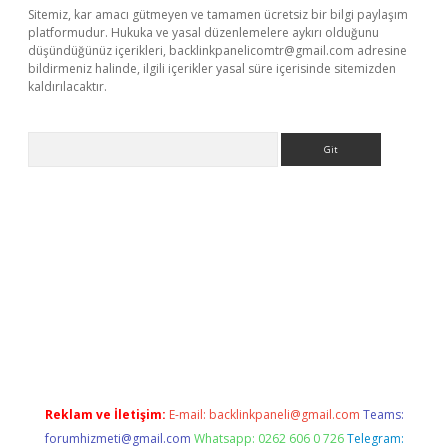
Sitemiz, kar amacı gütmeyen ve tamamen ücretsiz bir bilgi paylaşım
platformudur. Hukuka ve yasal düzenlemelere aykırı olduğunu
düşündüğünüz içerikleri,
backlinkpanelicomtr@gmail.com
adresine
bildirmeniz halinde, ilgili içerikler yasal süre içerisinde sitemizden
kaldırılacaktır.
Arama
betexper.xyz/
betci.co
betci giriş
betci.online
hiltonbetgir.onlin
Reklam ve İletişim:
E-mail:
backlinkpaneli@gmail.com
Teams:
forumhizmeti@gmail.com
Whatsapp: 0262 606 0 726
Telegram: