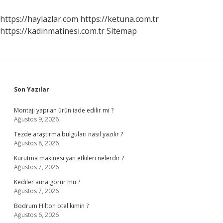
Çağın
Başlamasına
https://haylazlar.com
https://ketuna.com.tr
Neden
https://kadinmatinesi.com.tr
Sitemap
Olan
Gelişme
Nedir
Sidebar
Son Yazılar
Montajı yapılan ürün iade edilir mi ?
Ağustos 9, 2026
Tezde araştırma bulguları nasıl yazılır ?
Ağustos 8, 2026
Kurutma makinesi yan etkileri nelerdir ?
Ağustos 7, 2026
Kediler aura görür mü ?
Ağustos 7, 2026
Bodrum Hilton otel kimin ?
Ağustos 6, 2026