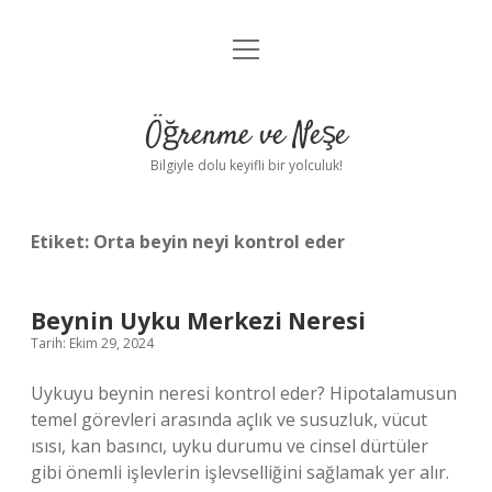
menüyü
Anasayfa
aç
Gizlilik Politikası
Öğrenme ve Neşe
Yasal Uyarı
Bilgiyle dolu keyifli bir yolculuk!
Hakkımızda
Etiket:
Orta beyin neyi kontrol eder
Beynin Uyku Merkezi Neresi
Tarih: Ekim 29, 2024
Uykuyu beynin neresi kontrol eder? Hipotalamusun
temel görevleri arasında açlık ve susuzluk, vücut
ısısı, kan basıncı, uyku durumu ve cinsel dürtüler
gibi önemli işlevlerin işlevselliğini sağlamak yer alır.