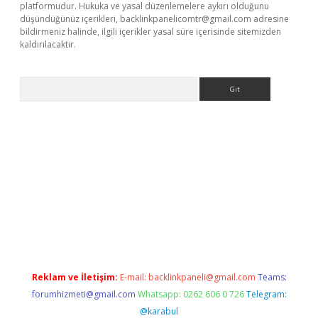
platformudur. Hukuka ve yasal düzenlemelere aykırı olduğunu
düşündüğünüz içerikleri,
backlinkpanelicomtr@gmail.com
adresine
bildirmeniz halinde, ilgili içerikler yasal süre içerisinde sitemizden
kaldırılacaktır.
Arama
.betexper.xyz/
betci.co
betci giriş
betci.online
hiltonbetgir.onli
Reklam ve İletişim:
E-mail:
backlinkpaneli@gmail.com
Teams:
forumhizmeti@gmail.com
Whatsapp: 0262 606 0 726
Telegram:
@karabul