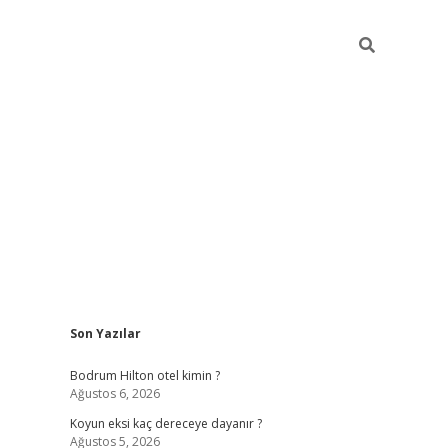
Sidebar
Son Yazılar
ilbet
betci
piabellacasino sitesi
https://www.betexper
Bodrum Hilton otel kimin ?
Ağustos 6, 2026
Koyun eksi kaç dereceye dayanır ?
Ağustos 5, 2026