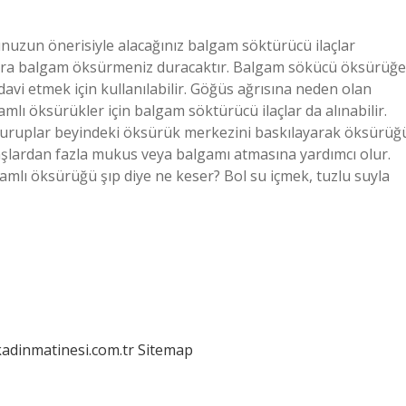
uzun önerisiyle alacağınız balgam söktürücü ilaçlar
sonra balgam öksürmeniz duracaktır. Balgam sökücü öksürüğe
davi etmek için kullanılabilir. Göğüs ağrısına neden olan
amlı öksürükler için balgam söktürücü ilaçlar da alınabilir.
şuruplar beyindeki öksürük merkezini baskılayarak öksürüğ
şlardan fazla mukus veya balgamı atmasına yardımcı olur.
lgamlı öksürüğü şıp diye ne keser? Bol su içmek, tuzlu suyla
kadinmatinesi.com.tr
Sitemap