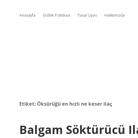
Anasayfa
Gizlilik Politikası
Yasal Uyarı
Hakkımızda
Etiket:
Öksürüğü en hızlı ne keser ilaç
Balgam Söktürücü Il