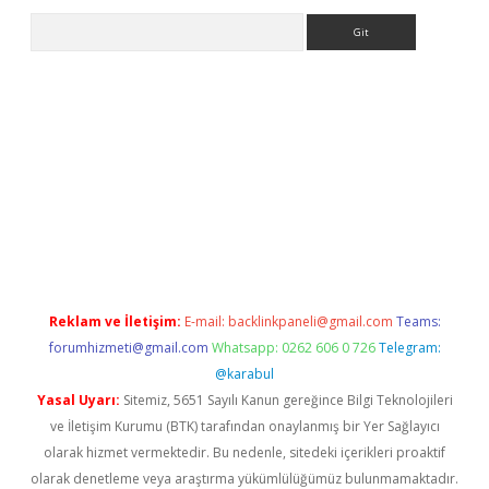
Arama
.betexper.xyz/
betci.co
betci giriş
betci.online
hiltonbetgir.onli
Reklam ve İletişim:
E-mail:
backlinkpaneli@gmail.com
Teams:
forumhizmeti@gmail.com
Whatsapp: 0262 606 0 726
Telegram:
@karabul
Yasal Uyarı:
Sitemiz, 5651 Sayılı Kanun gereğince Bilgi Teknolojileri
ve İletişim Kurumu (BTK) tarafından onaylanmış bir Yer Sağlayıcı
olarak hizmet vermektedir. Bu nedenle, sitedeki içerikleri proaktif
olarak denetleme veya araştırma yükümlülüğümüz bulunmamaktadır.