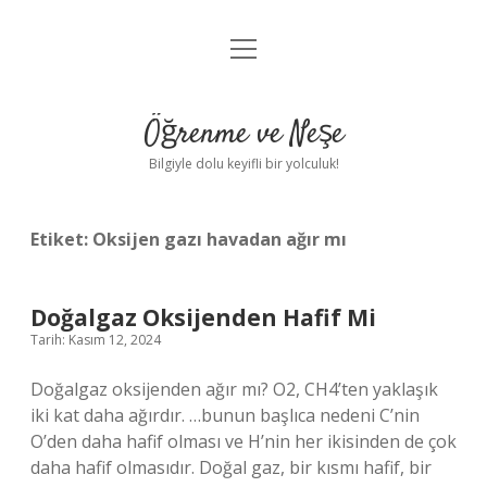
menüyü
Anasayfa
aç
Gizlilik Politikası
Öğrenme ve Neşe
Yasal Uyarı
Bilgiyle dolu keyifli bir yolculuk!
Hakkımızda
Etiket:
Oksijen gazı havadan ağır mı
Doğalgaz Oksijenden Hafif Mi
Tarih: Kasım 12, 2024
Doğalgaz oksijenden ağır mı? O2, CH4’ten yaklaşık
iki kat daha ağırdır. …bunun başlıca nedeni C’nin
O’den daha hafif olması ve H’nin her ikisinden de çok
daha hafif olmasıdır. Doğal gaz, bir kısmı hafif, bir