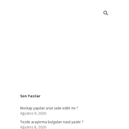
Sidebar
Son Yazılar
ilbet
betci
piabellacasino sitesi
https://www.betexper
Montajı yapılan ürün iade edilir mi ?
Ağustos 9, 2026
Tezde araştırma bulguları nasıl yazılır ?
Ağustos 8, 2026