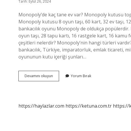
Tarih: Eylül 26, 2024
Monopoly’de kaç tane ev var? Monopoly kutusu topl
Monopoly kutusu 8 oyun taşı, 60 kart, 32 ev taşı, 12 ote
bankacılık oyunu Monopoly de oldukça popülerdir. M
oyun taşı, 28 tapu kartı, 16 rastgele kart, 16 kamu 
çeşitleri nelerdir? Monopoly’nin hangi türleri vardır?
bankacılık, Türkiye, imparatorluk, emlak ticareti,
oyununun kutu içeriği şunları…
Monopoly
Devamını okuyun
Yorum Bırak
De
Neler
Var
https://haylazlar.com
https://ketuna.com.tr
https://