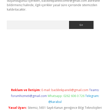
düşündüğünüz içerikleri,
backlinkpanelicomtr@gmail.com
adresine
bildirmeniz halinde, ilgili içerikler yasal süre içerisinde sitemizden
kaldırılacaktır.
Arama
betexper.xyz/
betci.co
betci giriş
betci.online
hiltonbetgir.onlin
Reklam ve İletişim:
E-mail:
backlinkpaneli@gmail.com
Teams:
forumhizmeti@gmail.com
Whatsapp: 0262 606 0 726
Telegram:
@karabul
Yasal Uyarı:
Sitemiz, 5651 Sayılı Kanun gereğince Bilgi Teknolojileri