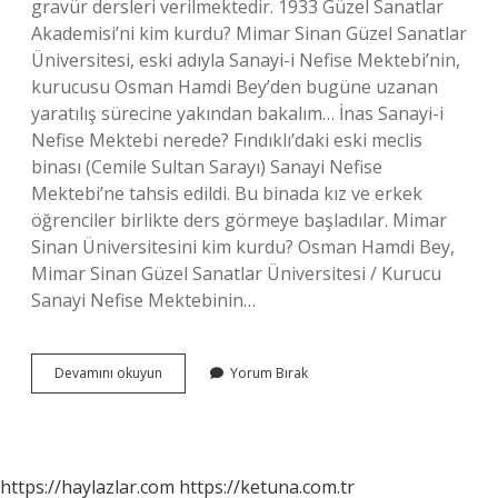
gravür dersleri verilmektedir. 1933 Güzel Sanatlar
Akademisi’ni kim kurdu? Mimar Sinan Güzel Sanatlar
Üniversitesi, eski adıyla Sanayi-i Nefise Mektebi’nin,
kurucusu Osman Hamdi Bey’den bugüne uzanan
yaratılış sürecine yakından bakalım… İnas Sanayi-i
Nefise Mektebi nerede? Fındıklı’daki eski meclis
binası (Cemile Sultan Sarayı) Sanayi Nefise
Mektebi’ne tahsis edildi. Bu binada kız ve erkek
öğrenciler birlikte ders görmeye başladılar. Mimar
Sinan Üniversitesini kim kurdu? Osman Hamdi Bey,
Mimar Sinan Güzel Sanatlar Üniversitesi / Kurucu
Sanayi Nefise Mektebinin…
Sanayi
Devamını okuyun
Yorum Bırak
Nefise
Mektebi
Hangi
Okul
https://haylazlar.com
https://ketuna.com.tr