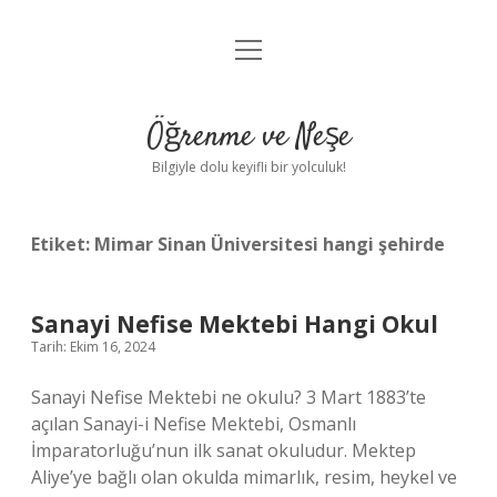
menüyü
Anasayfa
aç
Gizlilik Politikası
Öğrenme ve Neşe
Yasal Uyarı
Bilgiyle dolu keyifli bir yolculuk!
Hakkımızda
Etiket:
Mimar Sinan Üniversitesi hangi şehirde
Sanayi Nefise Mektebi Hangi Okul
Tarih: Ekim 16, 2024
Sanayi Nefise Mektebi ne okulu? 3 Mart 1883’te
açılan Sanayi-i Nefise Mektebi, Osmanlı
İmparatorluğu’nun ilk sanat okuludur. Mektep
Aliye’ye bağlı olan okulda mimarlık, resim, heykel ve