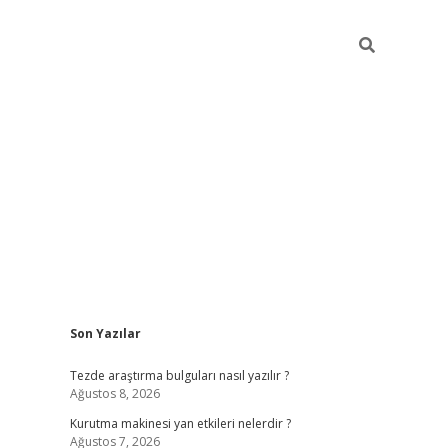
Sidebar
Son Yazılar
ilbet
betci
piabellacasino sitesi
https://www.betexper
Tezde araştırma bulguları nasıl yazılır ?
Ağustos 8, 2026
Kurutma makinesi yan etkileri nelerdir ?
Ağustos 7, 2026