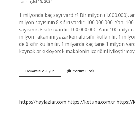
Tarih: Eylül 18, 2024
1 milyonda kaç sayı vardır? Bir milyon (1.000.000), a
milyon sayısının 8 sıfırı vardır: 100.000.000. Yani 1
sayısının 8 sıfırı vardır: 100.000.000. Yani 100 milyon
milyon rakamını yazarken altı sıfır kullanılır. 1 mil
de 6 sıfır kullanılır. 1 milyarda kaç tane 1 milyon v
kaynaklar ekleyerek makalenin içeriğini iyileştirmey
1
Devamını okuyun
Yorum Bırak
Milyonda
Kaç
Tane
Sayı
Var
https://haylazlar.com
https://ketuna.com.tr
https://