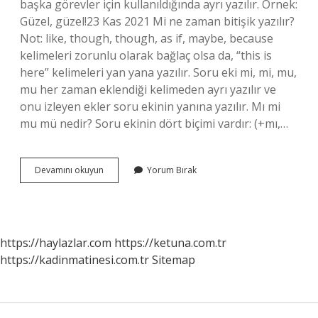
başka görevler için kullanıldığında ayrı yazılır. Örnek:
Güzel, güzel!23 Kas 2021 Mi ne zaman bitişik yazılır?
Not: like, though, though, as if, maybe, because
kelimeleri zorunlu olarak bağlaç olsa da, “this is
here” kelimeleri yan yana yazılır. Soru eki mi, mi, mu,
mu her zaman eklendiği kelimeden ayrı yazılır ve
onu izleyen ekler soru ekinin yanına yazılır. Mı mi
mu mü nedir? Soru ekinin dört biçimi vardır: (+mı,…
Cümle
Devamını okuyun
Yorum Bırak
Içinde
Mi
Nasıl
Yazılır
https://haylazlar.com
https://ketuna.com.tr
https://kadinmatinesi.com.tr
Sitemap