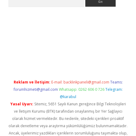
betexper.xyz/
betci.co
betci giriş
betci.online
hiltonbetgir.onlin
Reklam ve İletişim:
E-mail:
backlinkpaneli@gmail.com
Teams:
forumhizmeti@gmail.com
Whatsapp: 0262 606 0 726
Telegram:
@karabul
Yasal Uyarı:
Sitemiz, 5651 Sayılı Kanun gereğince Bilgi Teknolojileri
ve İletişim Kurumu (BTK) tarafından onaylanmış bir Yer Sağlayıcı
olarak hizmet vermektedir. Bu nedenle, sitedeki içerikleri proaktif
olarak denetleme veya araştırma yükümlülüğümüz bulunmamaktadır.
Ancak, üyelerimiz yazdıkları içeriklerin sorumluluğunu taşımakta olup,