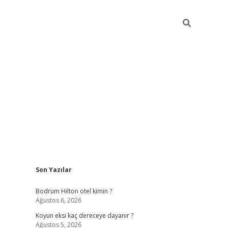
Sidebar
Son Yazılar
ilbet
betci
piabellacasino sitesi
https://www.bet
Bodrum Hilton otel kimin ?
Ağustos 6, 2026
Koyun eksi kaç dereceye dayanır ?
Ağustos 5, 2026