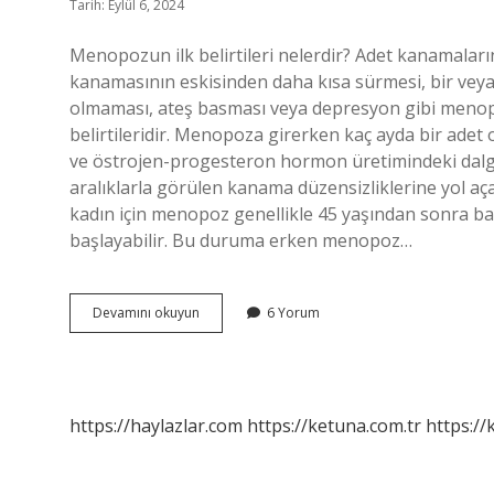
Tarih: Eylül 6, 2024
Menopozun ilk belirtileri nelerdir? Adet kanamalar
kanamasının eskisinden daha kısa sürmesi, bir ve
olmaması, ateş basması veya depresyon gibi menopoz
belirtileridir. Menopoza girerken kaç ayda bir adet
ve östrojen-progesteron hormon üretimindeki dalga
aralıklarla görülen kanama düzensizliklerine yol aç
kadın için menopoz genellikle 45 yaşından sonra b
başlayabilir. Bu duruma erken menopoz…
Bir
Devamını okuyun
6 Yorum
Kadın
Menopoza
Girdiğini
Nasıl
Anlar
https://haylazlar.com
https://ketuna.com.tr
https://