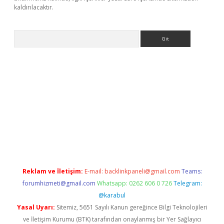
kaldırılacaktır.
Arama
betexper.xyz/
betci.co
betci giriş
betci.online
hiltonbetgir.onli
Reklam ve İletişim:
E-mail:
backlinkpaneli@gmail.com
Teams:
forumhizmeti@gmail.com
Whatsapp: 0262 606 0 726
Telegram:
@karabul
Yasal Uyarı:
Sitemiz, 5651 Sayılı Kanun gereğince Bilgi Teknolojileri
ve İletişim Kurumu (BTK) tarafından onaylanmış bir Yer Sağlayıcı