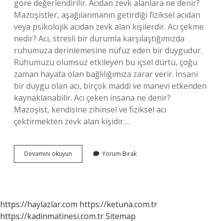
göre değerlendirilir. Acıdan zevk alanlara ne denir?
Mazoşistler, aşağılanmanın getirdiği fiziksel acıdan
veya psikolojik acıdan zevk alan kişilerdir. Acı çekme
nedir? Acı, stresli bir durumla karşılaştığımızda
ruhumuza derinlemesine nüfuz eden bir duygudur.
Ruhumuzu olumsuz etkileyen bu içsel dürtü, çoğu
zaman hayata olan bağlılığımıza zarar verir. İnsani
bir duygu olan acı, birçok maddi ve manevi etkenden
kaynaklanabilir. Acı çeken insana ne denir?
Mazoşist, kendisine zihinsel ve fiziksel acı
çektirmekten zevk alan kişidir.…
Acı
Devamını okuyun
Yorum Bırak
Çektirme
Ne
Demek
https://haylazlar.com
https://ketuna.com.tr
https://kadinmatinesi.com.tr
Sitemap