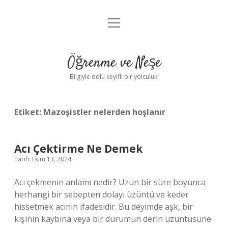
menüyü
Anasayfa
aç
Gizlilik Politikası
Öğrenme ve Neşe
Yasal Uyarı
Bilgiyle dolu keyifli bir yolculuk!
Hakkımızda
Etiket:
Mazoşistler nelerden hoşlanır
Acı Çektirme Ne Demek
Tarih: Ekim 13, 2024
Acı çekmenin anlamı nedir? Uzun bir süre boyunca
herhangi bir sebepten dolayı üzüntü ve keder
hissetmek acının ifadesidir. Bu deyimde aşk, bir
kişinin kaybına veya bir durumun derin üzüntüsüne