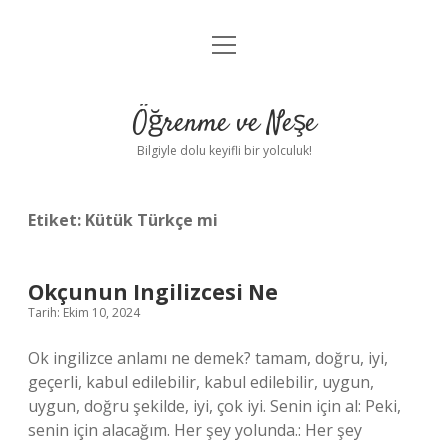
menüyü
Anasayfa
aç
Gizlilik Politikası
Öğrenme ve Neşe
Yasal Uyarı
Bilgiyle dolu keyifli bir yolculuk!
Hakkımızda
Etiket:
Kütük Türkçe mi
Okçunun Ingilizcesi Ne
Tarih: Ekim 10, 2024
Ok ingilizce anlamı ne demek? tamam, doğru, iyi,
geçerli, kabul edilebilir, kabul edilebilir, uygun,
uygun, doğru şekilde, iyi, çok iyi. Senin için al: Peki,
senin için alacağım. Her şey yolunda.: Her şey