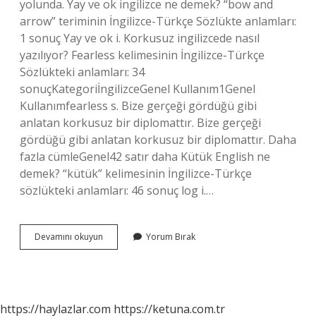
yolunda. Yay ve ok ingilizce ne demek? “bow and
arrow” teriminin İngilizce-Türkçe Sözlükte anlamları:
1 sonuç Yay ve ok i. Korkusuz ingilizcede nasıl
yazılıyor? Fearless kelimesinin İngilizce-Türkçe
Sözlükteki anlamları: 34
sonuçKategoriİngilizceGenel Kullanım1Genel
Kullanımfearless s. Bize gerçeği gördüğü gibi
anlatan korkusuz bir diplomattır. Bize gerçeği
gördüğü gibi anlatan korkusuz bir diplomattır. Daha
fazla cümleGenel42 satır daha Kütük English ne
demek? “kütük” kelimesinin İngilizce-Türkçe
sözlükteki anlamları: 46 sonuç log i.…
Okçunun
Devamını okuyun
Yorum Bırak
Ingilizcesi
Ne
https://haylazlar.com
https://ketuna.com.tr