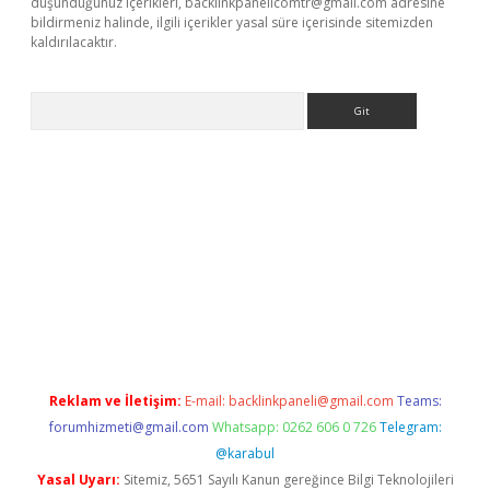
düşündüğünüz içerikleri,
backlinkpanelicomtr@gmail.com
adresine
bildirmeniz halinde, ilgili içerikler yasal süre içerisinde sitemizden
kaldırılacaktır.
Arama
i
https://www.betexper.xyz/
betci.co
betci giriş
betci.online
hilt
Reklam ve İletişim:
E-mail:
backlinkpaneli@gmail.com
Teams:
forumhizmeti@gmail.com
Whatsapp: 0262 606 0 726
Telegram:
@karabul
Yasal Uyarı:
Sitemiz, 5651 Sayılı Kanun gereğince Bilgi Teknolojileri