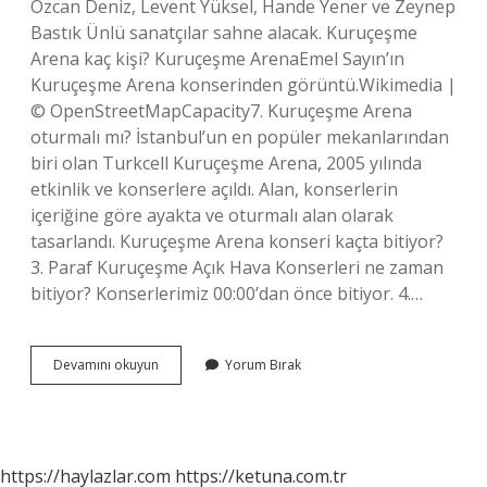
Özcan Deniz, Levent Yüksel, Hande Yener ve Zeynep
Bastık Ünlü sanatçılar sahne alacak. Kuruçeşme
Arena kaç kişi? Kuruçeşme ArenaEmel Sayın’ın
Kuruçeşme Arena konserinden görüntü.Wikimedia |
© OpenStreetMapCapacity7. Kuruçeşme Arena
oturmalı mı? İstanbul’un en popüler mekanlarından
biri olan Turkcell Kuruçeşme Arena, 2005 yılında
etkinlik ve konserlere açıldı. Alan, konserlerin
içeriğine göre ayakta ve oturmalı alan olarak
tasarlandı. Kuruçeşme Arena konseri kaçta bitiyor?
3. Paraf Kuruçeşme Açık Hava Konserleri ne zaman
bitiyor? Konserlerimiz 00:00’dan önce bitiyor. 4.…
Kuruçeşme
Devamını okuyun
Yorum Bırak
Arena
Da
Kimler
Var
https://haylazlar.com
https://ketuna.com.tr