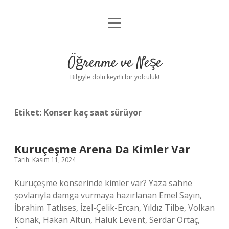
menüyü
Anasayfa
aç
Gizlilik Politikası
Öğrenme ve Neşe
Yasal Uyarı
Bilgiyle dolu keyifli bir yolculuk!
Hakkımızda
Etiket:
Konser kaç saat sürüyor
Kuruçeşme Arena Da Kimler Var
Tarih: Kasım 11, 2024
Kuruçeşme konserinde kimler var? Yaza sahne
şovlarıyla damga vurmaya hazırlanan Emel Sayın,
İbrahim Tatlıses, İzel-Çelik-Ercan, Yıldız Tilbe, Volkan
Konak, Hakan Altun, Haluk Levent, Serdar Ortaç,