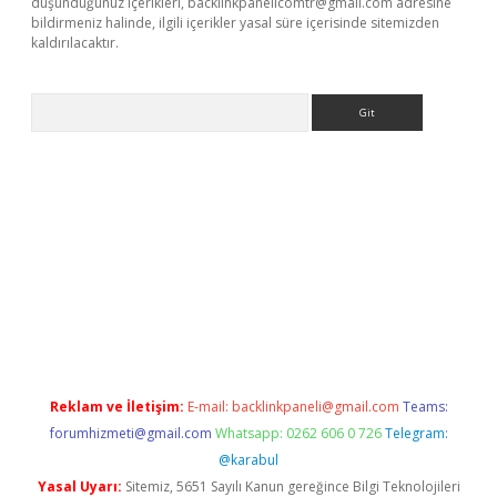
düşündüğünüz içerikleri,
backlinkpanelicomtr@gmail.com
adresine
bildirmeniz halinde, ilgili içerikler yasal süre içerisinde sitemizden
kaldırılacaktır.
Arama
betexper.xyz/
betci.co
betci giriş
betci.online
hiltonbetgir.onli
Reklam ve İletişim:
E-mail:
backlinkpaneli@gmail.com
Teams:
forumhizmeti@gmail.com
Whatsapp: 0262 606 0 726
Telegram:
@karabul
Yasal Uyarı:
Sitemiz, 5651 Sayılı Kanun gereğince Bilgi Teknolojileri