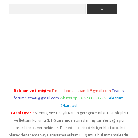
Arama
.betexper.xyz/
betci.co
betci giriş
betci.online
hiltonbetgir.onli
Reklam ve İletişim:
E-mail:
backlinkpaneli@gmail.com
Teams:
forumhizmeti@gmail.com
Whatsapp: 0262 606 0 726
Telegram:
@karabul
Yasal Uyarı:
Sitemiz, 5651 Sayılı Kanun gereğince Bilgi Teknolojileri
ve İletişim Kurumu (BTK) tarafından onaylanmış bir Yer Sağlayıcı
olarak hizmet vermektedir. Bu nedenle, sitedeki içerikleri proaktif
olarak denetleme veya araştırma yükümlülüğümüz bulunmamaktadır.