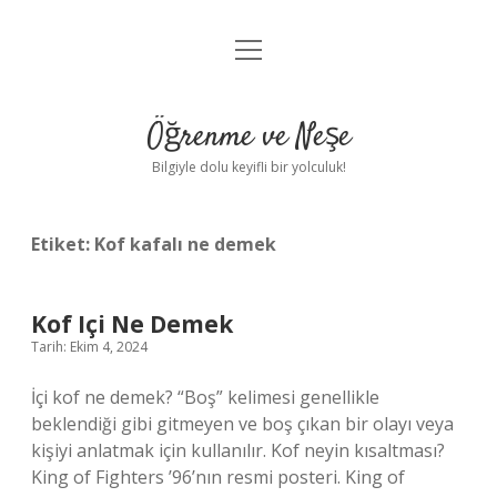
menüyü
Anasayfa
aç
Gizlilik Politikası
Öğrenme ve Neşe
Yasal Uyarı
Bilgiyle dolu keyifli bir yolculuk!
Hakkımızda
Etiket:
Kof kafalı ne demek
Kof Içi Ne Demek
Tarih: Ekim 4, 2024
İçi kof ne demek? “Boş” kelimesi genellikle
beklendiği gibi gitmeyen ve boş çıkan bir olayı veya
kişiyi anlatmak için kullanılır. Kof neyin kısaltması?
King of Fighters ’96’nın resmi posteri. King of