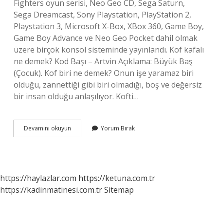
Fighters oyun serisi, Neo Geo CD, Sega Saturn,
Sega Dreamcast, Sony Playstation, PlayStation 2,
Playstation 3, Microsoft X-Box, XBox 360, Game Boy,
Game Boy Advance ve Neo Geo Pocket dahil olmak
üzere birçok konsol sisteminde yayınlandı. Kof kafalı
ne demek? Kod Başı – Artvin Açıklama: Büyük Baş
(Çocuk). Kof biri ne demek? Onun işe yaramaz biri
olduğu, zannettiği gibi biri olmadığı, boş ve değersiz
bir insan olduğu anlaşılıyor. Kofti…
Kof
Devamını okuyun
Yorum Bırak
Içi
Ne
Demek
https://haylazlar.com
https://ketuna.com.tr
https://kadinmatinesi.com.tr
Sitemap