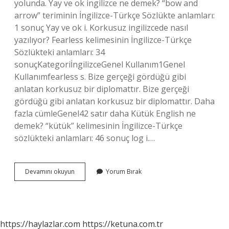
yolunda. Yay ve ok ingilizce ne demek? “bow and
arrow” teriminin İngilizce-Türkçe Sözlükte anlamları:
1 sonuç Yay ve ok i. Korkusuz ingilizcede nasıl
yazılıyor? Fearless kelimesinin İngilizce-Türkçe
Sözlükteki anlamları: 34
sonuçKategoriİngilizceGenel Kullanım1Genel
Kullanımfearless s. Bize gerçeği gördüğü gibi
anlatan korkusuz bir diplomattır. Bize gerçeği
gördüğü gibi anlatan korkusuz bir diplomattır. Daha
fazla cümleGenel42 satır daha Kütük English ne
demek? “kütük” kelimesinin İngilizce-Türkçe
sözlükteki anlamları: 46 sonuç log i.…
Okçunun
Devamını okuyun
Yorum Bırak
Ingilizcesi
Ne
https://haylazlar.com
https://ketuna.com.tr