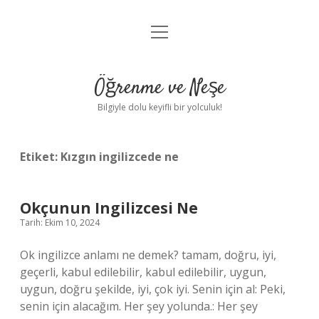
menüyü
Anasayfa
aç
Gizlilik Politikası
Öğrenme ve Neşe
Yasal Uyarı
Bilgiyle dolu keyifli bir yolculuk!
Hakkımızda
Etiket:
Kızgın ingilizcede ne
Okçunun Ingilizcesi Ne
Tarih: Ekim 10, 2024
Ok ingilizce anlamı ne demek? tamam, doğru, iyi,
geçerli, kabul edilebilir, kabul edilebilir, uygun,
uygun, doğru şekilde, iyi, çok iyi. Senin için al: Peki,
senin için alacağım. Her şey yolunda.: Her şey