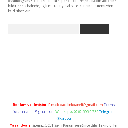
düşündüğünüz içerikleri,
backlinkpanelicomtr@gmail.com
adresine
bildirmeniz halinde, ilgili içerikler yasal süre içerisinde sitemizden
kaldırılacaktır.
Arama
w.betexper.xyz/
betci.co
betci giriş
betci.online
hiltonbetgir.onl
Reklam ve İletişim:
E-mail:
backlinkpaneli@gmail.com
Teams:
forumhizmeti@gmail.com
Whatsapp: 0262 606 0 726
Telegram:
@karabul
Yasal Uyarı:
Sitemiz, 5651 Sayılı Kanun gereğince Bilgi Teknolojileri