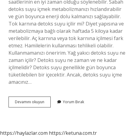
saatlerinin en iyi zaman olduğu söylenebilir. Sabah
detoks suyu içmek metabolizmanızı hızlandırabilir
ve gün boyunca enerji dolu kalmanızı sağlayabilir.
Tok karnına detoks suyu içilir mi? Diyet yapısına ve
metabolizmaya bağlı olarak haftada 5 kiloya kadar
verilebilir. Aç karnına veya tok karnına içilmesi fark
etmez. Hamilelerin kullanması tehlikeli olabilir.
Kullanmamanızı öneririm. Yağ yakıcı detoks suyu ne
zaman içilir? Detoks suyu ne zaman ve ne kadar
içilmelidir? Detoks suyu genellikle gün boyunca
tüketilebilen bir içecektir. Ancak, detoks suyu içme
amacınız…
Detoks
Devamını okuyun
Yorum Bırak
Suyu
Aç
Karnına
Mı
Içilir
https://haylazlar.com
https://ketuna.com.tr
Tok