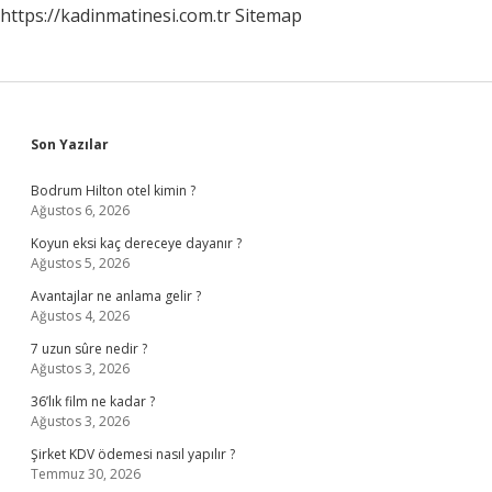
https://kadinmatinesi.com.tr
Sitemap
Karnına
Mı
Sidebar
Son Yazılar
Bodrum Hilton otel kimin ?
Ağustos 6, 2026
Koyun eksi kaç dereceye dayanır ?
Ağustos 5, 2026
Avantajlar ne anlama gelir ?
Ağustos 4, 2026
7 uzun sûre nedir ?
Ağustos 3, 2026
36’lık film ne kadar ?
Ağustos 3, 2026
Şirket KDV ödemesi nasıl yapılır ?
Temmuz 30, 2026