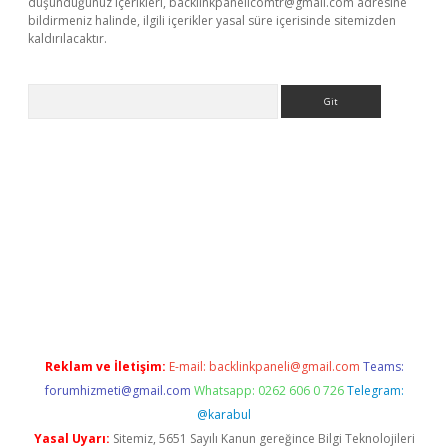
düşündüğünüz içerikleri,
backlinkpanelicomtr@gmail.com
adresine
bildirmeniz halinde, ilgili içerikler yasal süre içerisinde sitemizden
kaldırılacaktır.
Arama
.betexper.xyz/
betci.co
betci giriş
betci.online
hiltonbetgir.onli
Reklam ve İletişim:
E-mail:
backlinkpaneli@gmail.com
Teams:
forumhizmeti@gmail.com
Whatsapp: 0262 606 0 726
Telegram:
@karabul
Yasal Uyarı:
Sitemiz, 5651 Sayılı Kanun gereğince Bilgi Teknolojileri