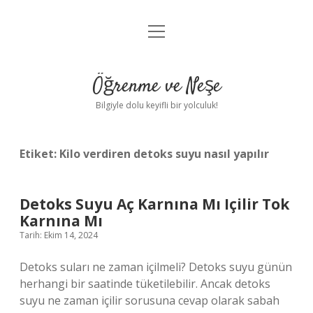
menüyü
Anasayfa
aç
Gizlilik Politikası
Öğrenme ve Neşe
Yasal Uyarı
Bilgiyle dolu keyifli bir yolculuk!
Hakkımızda
Etiket:
Kilo verdiren detoks suyu nasıl yapılır
Detoks Suyu Aç Karnına Mı Içilir Tok
Karnına Mı
Tarih: Ekim 14, 2024
Detoks suları ne zaman içilmeli? Detoks suyu günün
herhangi bir saatinde tüketilebilir. Ancak detoks
suyu ne zaman içilir sorusuna cevap olarak sabah