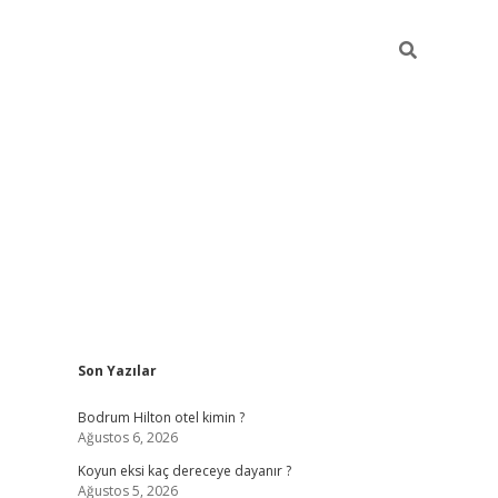
Sidebar
Son Yazılar
ilbet
betci
piabellacasino sitesi
https://www.betexper
Bodrum Hilton otel kimin ?
Ağustos 6, 2026
Koyun eksi kaç dereceye dayanır ?
Ağustos 5, 2026