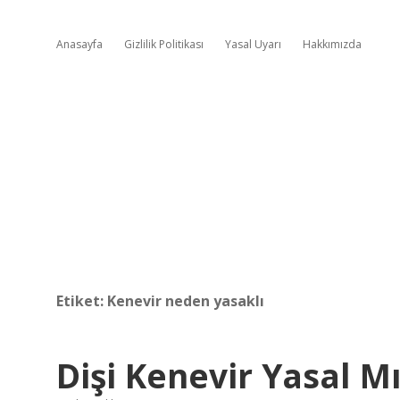
Anasayfa
Gizlilik Politikası
Yasal Uyarı
Hakkımızda
Etiket:
Kenevir neden yasaklı
Dişi Kenevir Yasal M