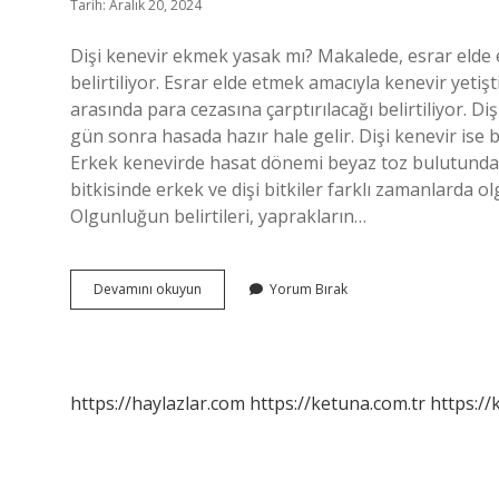
Tarih: Aralık 20, 2024
Dişi kenevir ekmek yasak mı? Makalede, esrar elde
belirtiliyor. Esrar elde etmek amacıyla kenevir yetişti
arasında para cezasına çarptırılacağı belirtiliyor. 
gün sonra hasada hazır hale gelir. Dişi kenevir ise
Erkek kenevirde hasat dönemi beyaz toz bulutundan a
bitkisinde erkek ve dişi bitkiler farklı zamanlarda ol
Olgunluğun belirtileri, yaprakların…
Dişi
Devamını okuyun
Yorum Bırak
Kenevir
Yasal
Mı
https://haylazlar.com
https://ketuna.com.tr
https://