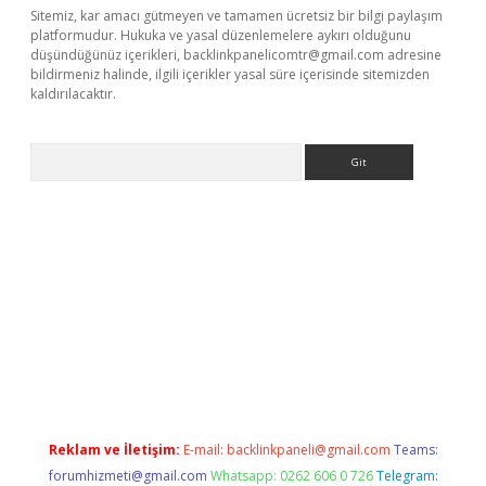
Sitemiz, kar amacı gütmeyen ve tamamen ücretsiz bir bilgi paylaşım
platformudur. Hukuka ve yasal düzenlemelere aykırı olduğunu
düşündüğünüz içerikleri,
backlinkpanelicomtr@gmail.com
adresine
bildirmeniz halinde, ilgili içerikler yasal süre içerisinde sitemizden
kaldırılacaktır.
Arama
betexper.xyz/
betci.co
betci giriş
betci.online
hiltonbetgir.onlin
Reklam ve İletişim:
E-mail:
backlinkpaneli@gmail.com
Teams:
forumhizmeti@gmail.com
Whatsapp: 0262 606 0 726
Telegram: