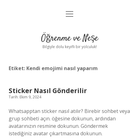
menüyü
Anasayfa
aç
Gizlilik Politikası
Öğrenme ve Neşe
Yasal Uyarı
Bilgiyle dolu keyifli bir yolculuk!
Hakkımızda
Etiket:
Kendi emojimi nasıl yaparım
Sticker Nasıl Gönderilir
Tarih: Ekim 9, 2024
Whatsapptan sticker nasıl atılır? Birebir sohbet veya
grup sohbeti açın. öğesine dokunun, ardından
avatarınızın resmine dokunun. Göndermek
istediğiniz avatar çıkartmasına dokunun.