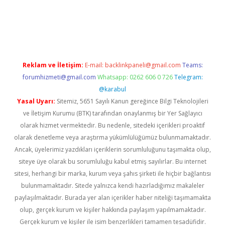
betexper.xyz/
betci.co
betci giriş
betci.online
hiltonbetgir.onli
Reklam ve İletişim:
E-mail:
backlinkpaneli@gmail.com
Teams:
forumhizmeti@gmail.com
Whatsapp: 0262 606 0 726
Telegram:
@karabul
Yasal Uyarı:
Sitemiz, 5651 Sayılı Kanun gereğince Bilgi Teknolojileri
ve İletişim Kurumu (BTK) tarafından onaylanmış bir Yer Sağlayıcı
olarak hizmet vermektedir. Bu nedenle, sitedeki içerikleri proaktif
olarak denetleme veya araştırma yükümlülüğümüz bulunmamaktadır.
Ancak, üyelerimiz yazdıkları içeriklerin sorumluluğunu taşımakta olup,
siteye üye olarak bu sorumluluğu kabul etmiş sayılırlar. Bu internet
sitesi, herhangi bir marka, kurum veya şahıs şirketi ile hiçbir bağlantısı
bulunmamaktadır. Sitede yalnızca kendi hazırladığımız makaleler
paylaşılmaktadır. Burada yer alan içerikler haber niteliği taşımamakta
olup, gerçek kurum ve kişiler hakkında paylaşım yapılmamaktadır.
Gerçek kurum ve kişiler ile isim benzerlikleri tamamen tesadüfidir.