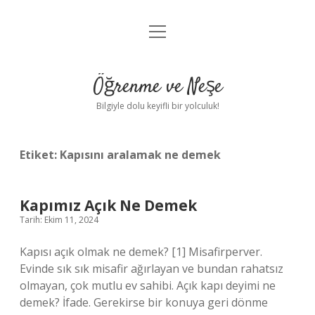
menüyü
Anasayfa
aç
Gizlilik Politikası
Öğrenme ve Neşe
Yasal Uyarı
Bilgiyle dolu keyifli bir yolculuk!
Hakkımızda
Etiket:
Kapısını aralamak ne demek
Kapımız Açık Ne Demek
Tarih: Ekim 11, 2024
Kapısı açık olmak ne demek? [1] Misafirperver.
Evinde sık sık misafir ağırlayan ve bundan rahatsız
olmayan, çok mutlu ev sahibi. Açık kapı deyimi ne
demek? İfade. Gerekirse bir konuya geri dönme