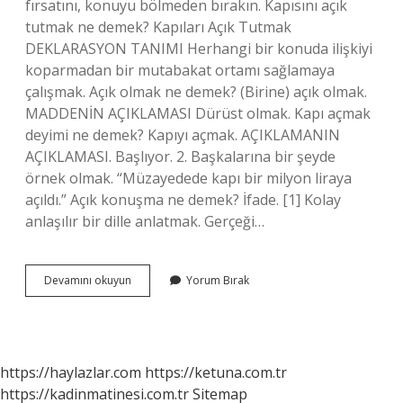
fırsatını, konuyu bölmeden bırakın. Kapısını açık
tutmak ne demek? Kapıları Açık Tutmak
DEKLARASYON TANIMI Herhangi bir konuda ilişkiyi
koparmadan bir mutabakat ortamı sağlamaya
çalışmak. Açık olmak ne demek? (Birine) açık olmak.
MADDENİN AÇIKLAMASI Dürüst olmak. Kapı açmak
deyimi ne demek? Kapıyı açmak. AÇIKLAMANIN
AÇIKLAMASI. Başlıyor. 2. Başkalarına bir şeyde
örnek olmak. “Müzayedede kapı bir milyon liraya
açıldı.” Açık konuşma ne demek? İfade. [1] Kolay
anlaşılır bir dille anlatmak. Gerçeği…
Kapımız
Devamını okuyun
Yorum Bırak
Açık
Ne
Demek
https://haylazlar.com
https://ketuna.com.tr
https://kadinmatinesi.com.tr
Sitemap