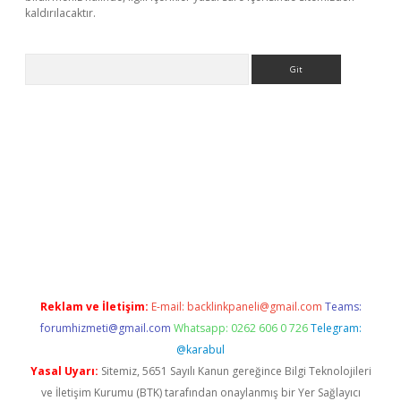
kaldırılacaktır.
Arama
betexper.xyz/
betci.co
betci giriş
betci.online
hiltonbetgir.onlin
Reklam ve İletişim:
E-mail:
backlinkpaneli@gmail.com
Teams:
forumhizmeti@gmail.com
Whatsapp: 0262 606 0 726
Telegram:
@karabul
Yasal Uyarı:
Sitemiz, 5651 Sayılı Kanun gereğince Bilgi Teknolojileri
ve İletişim Kurumu (BTK) tarafından onaylanmış bir Yer Sağlayıcı