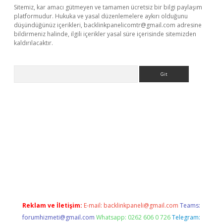
Sitemiz, kar amacı gütmeyen ve tamamen ücretsiz bir bilgi paylaşım
platformudur. Hukuka ve yasal düzenlemelere aykırı olduğunu
düşündüğünüz içerikleri,
backlinkpanelicomtr@gmail.com
adresine
bildirmeniz halinde, ilgili içerikler yasal süre içerisinde sitemizden
kaldırılacaktır.
Arama
.betexper.xyz/
betci.co
betci giriş
betci.online
hiltonbetgir.onli
Reklam ve İletişim:
E-mail:
backlinkpaneli@gmail.com
Teams:
forumhizmeti@gmail.com
Whatsapp: 0262 606 0 726
Telegram: