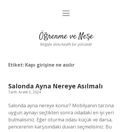
menüyü
Anasayfa
aç
Gizlilik Politikası
Öğrenme ve Neşe
Yasal Uyarı
Bilgiyle dolu keyifli bir yolculuk!
Hakkımızda
Etiket:
Kapı girişine ne asılır
Salonda Ayna Nereye Asılmalı
Tarih: Aralık 5, 2024
Salonda ayna nereye konur? Mobilyanın tarzına
uygun aynayı seçtikten sonra odadaki en iyi yeri
bulmalısınız. Eğer oturma odası küçük ve darsa,
pencerenin karşısındaki duvarı seçmelisiniz. Bu