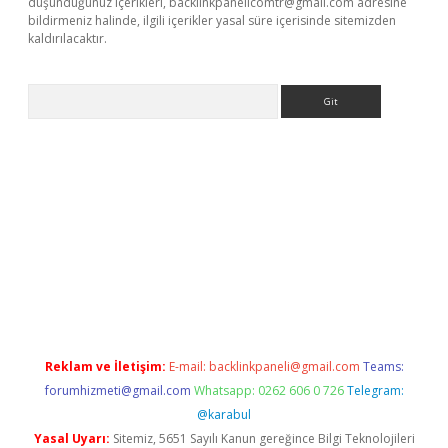
düşündüğünüz içerikleri,
backlinkpanelicomtr@gmail.com
adresine
bildirmeniz halinde, ilgili içerikler yasal süre içerisinde sitemizden
kaldırılacaktır.
Arama
betexper.xyz/
betci.co
betci giriş
betci.online
hiltonbetgir.onlin
Reklam ve İletişim:
E-mail:
backlinkpaneli@gmail.com
Teams:
forumhizmeti@gmail.com
Whatsapp: 0262 606 0 726
Telegram:
@karabul
Yasal Uyarı:
Sitemiz, 5651 Sayılı Kanun gereğince Bilgi Teknolojileri