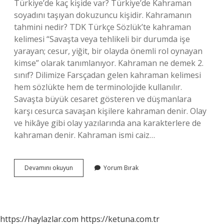
Türkiye’de kaç kişide var? Türkiye’de Kahraman
soyadını taşıyan dokuzuncu kişidir. Kahramanın
tahmini nedir? TDK Türkçe Sözlük’te kahraman
kelimesi “Savaşta veya tehlikeli bir durumda işe
yarayan; cesur, yiğit, bir olayda önemli rol oynayan
kimse” olarak tanımlanıyor. Kahraman ne demek 2.
sınıf? Dilimize Farsçadan gelen kahraman kelimesi
hem sözlükte hem de terminolojide kullanılır.
Savaşta büyük cesaret gösteren ve düşmanlara
karşı cesurca savaşan kişilere kahraman denir. Olay
ve hikâye gibi olay yazılarında ana karakterlere de
kahraman denir. Kahraman ismi caiz…
Kahraman
Devamını okuyun
Yorum Bırak
Ismi
Ne
Anlama
Gelir
https://haylazlar.com
https://ketuna.com.tr