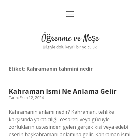
menüyü
Anasayfa
aç
Gizlilik Politikası
Öğrenme ve Neşe
Yasal Uyarı
Bilgiyle dolu keyifli bir yolculuk!
Hakkımızda
Etiket:
Kahramanın tahmini nedir
Kahraman Ismi Ne Anlama Gelir
Tarih: Ekim 12, 2024
Kahramanın anlamı nedir? Kahraman, tehlike
karşısında yaratıcılığı, cesareti veya gücüyle
zorlukların üstesinden gelen gerçek kişi veya edebi
eserin başkahramanı anlamına gelir. Kahraman ismi