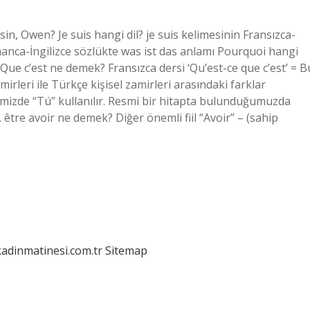
n, Owen? Je suis hangi dil? je suis kelimesinin Fransızca-
lmanca-İngilizce sözlükte was ist das anlamı Pourquoi hangi
 Que c’est ne demek? Fransızca dersi ‘Qu’est-ce que c’est’ = B
rleri ile Türkçe kişisel zamirleri arasındaki farklar
imizde “Tú” kullanılır. Resmi bir hitapta bulunduğumuzda
r. être avoir ne demek? Diğer önemli fiil “Avoir” – (sahip
kadinmatinesi.com.tr
Sitemap