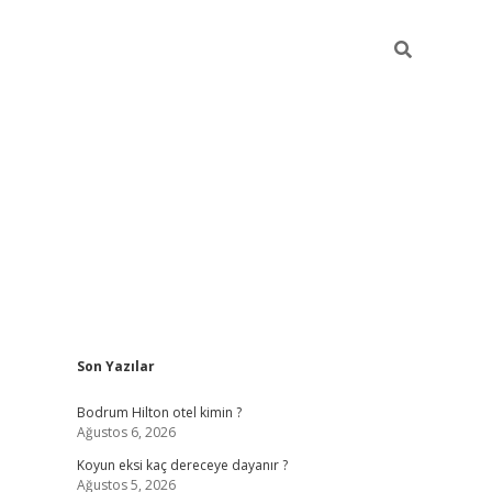
Sidebar
Son Yazılar
ilbet
betci
piabellacasino sitesi
https://www.betexper
Bodrum Hilton otel kimin ?
Ağustos 6, 2026
Koyun eksi kaç dereceye dayanır ?
Ağustos 5, 2026