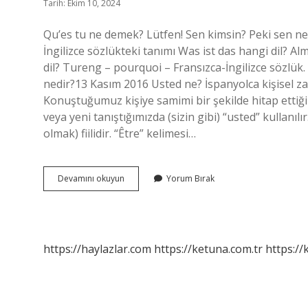
Tarih: Ekim 10, 2024
Qu’es tu ne demek? Lütfen! Sen kimsin? Peki sen nesi
İngilizce sözlükteki tanımı Was ist das hangi dil? A
dil? Tureng – pourquoi – Fransızca-İngilizce sözlük.
nedir?13 Kasım 2016 Usted ne? İspanyolca kişisel zami
Konuştuğumuz kişiye samimi bir şekilde hitap ettiğ
veya yeni tanıştığımızda (sizin gibi) “usted” kullanılı
olmak) fiilidir. “Être” kelimesi…
Tu
Devamını okuyun
Yorum Bırak
Es
Qui
Hangi
Dil
https://haylazlar.com
https://ketuna.com.tr
https://