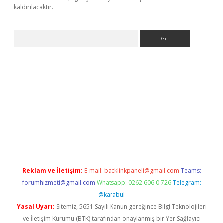
kaldırılacaktır.
Arama
.betexper.xyz/
betci.co
betci giriş
betci.online
hiltonbetgir.onli
Reklam ve İletişim:
E-mail:
backlinkpaneli@gmail.com
Teams:
forumhizmeti@gmail.com
Whatsapp: 0262 606 0 726
Telegram:
@karabul
Yasal Uyarı:
Sitemiz, 5651 Sayılı Kanun gereğince Bilgi Teknolojileri
ve İletişim Kurumu (BTK) tarafından onaylanmış bir Yer Sağlayıcı