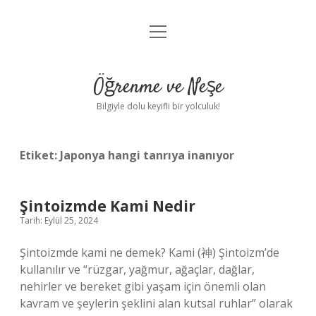
menüyü
Anasayfa
aç
Gizlilik Politikası
Öğrenme ve Neşe
Yasal Uyarı
Bilgiyle dolu keyifli bir yolculuk!
Hakkımızda
Etiket:
Japonya hangi tanrıya inanıyor
Şintoizmde Kami Nedir
Tarih: Eylül 25, 2024
Şintoizmde kami ne demek? Kami (神) Şintoizm’de
kullanılır ve “rüzgar, yağmur, ağaçlar, dağlar,
nehirler ve bereket gibi yaşam için önemli olan
kavram ve şeylerin şeklini alan kutsal ruhlar” olarak