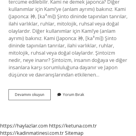
tercüme edilebilir. Kami ne demek japonca? Diğer
kullanımlar için Kami’ye (anlam ayrımı) bakınız. Kami
(Japonca: 神, [kaꜜmi]) Şinto dininde tapınılan tanrılar,
ilahi varlıklar, ruhlar, mitolojik, ruhsal veya doğal
olaylardır. Diğer kullanımlar için Kami’ye (anlam
ayrımı) bakınız. Kami (Japonca: 神, [kaꜜmi]) Şinto
dininde tapınılan tanrılar, ilahi varlıklar, ruhlar,
mitolojik, ruhsal veya doğal olaylardır. Şintoizm
nedir, neye inanır? Şintoizm, insanın doğaya ve diğer
insanlara karşı sorumluluğuna dayanır ve Japon
düşünce ve davranışlarından etkilenen…
Şintoizmde
Devamını okuyun
Yorum Bırak
Kami
Nedir
https://haylazlar.com
https://ketuna.com.tr
https://kadinmatinesi.com.tr
Sitemap