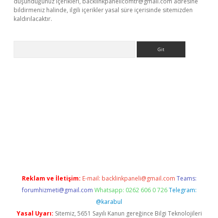
düşündüğünüz içerikleri,
backlinkpanelicomtr@gmail.com
adresine
bildirmeniz halinde, ilgili içerikler yasal süre içerisinde sitemizden
kaldırılacaktır.
Arama
betexper.xyz/
betci.co
betci giriş
betci.online
hiltonbetgir.onlin
Reklam ve İletişim:
E-mail:
backlinkpaneli@gmail.com
Teams:
forumhizmeti@gmail.com
Whatsapp: 0262 606 0 726
Telegram:
@karabul
Yasal Uyarı:
Sitemiz, 5651 Sayılı Kanun gereğince Bilgi Teknolojileri