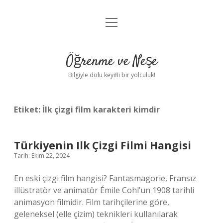
menüyü
Anasayfa
aç
Gizlilik Politikası
Öğrenme ve Neşe
Yasal Uyarı
Bilgiyle dolu keyifli bir yolculuk!
Hakkımızda
Etiket:
İlk çizgi film karakteri kimdir
Türkiyenin Ilk Çizgi Filmi Hangisi
Tarih: Ekim 22, 2024
En eski çizgi film hangisi? Fantasmagorie, Fransız
illüstratör ve animatör Émile Cohl’un 1908 tarihli
animasyon filmidir. Film tarihçilerine göre,
geleneksel (elle çizim) teknikleri kullanılarak