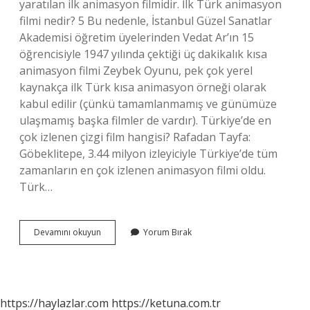
yaratılan ilk animasyon filmidir. İlk Türk animasyon
filmi nedir? 5 Bu nedenle, İstanbul Güzel Sanatlar
Akademisi öğretim üyelerinden Vedat Ar’ın 15
öğrencisiyle 1947 yılında çektiği üç dakikalık kısa
animasyon filmi Zeybek Oyunu, pek çok yerel
kaynakça ilk Türk kısa animasyon örneği olarak
kabul edilir (çünkü tamamlanmamış ve günümüze
ulaşmamış başka filmler de vardır). Türkiye’de en
çok izlenen çizgi film hangisi? Rafadan Tayfa:
Göbeklitepe, 3.44 milyon izleyiciyle Türkiye’de tüm
zamanların en çok izlenen animasyon filmi oldu.
Türk…
Türkiyenin
Devamını okuyun
Yorum Bırak
Ilk
Çizgi
Filmi
Hangisi
https://haylazlar.com
https://ketuna.com.tr