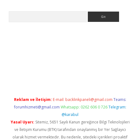
Arama
.betexper.xyz/
betci.co
betci giriş
betci.online
hiltonbetgir.onli
Reklam ve İletişim:
E-mail:
backlinkpaneli@gmail.com
Teams:
forumhizmeti@gmail.com
Whatsapp: 0262 606 0 726
Telegram:
@karabul
Yasal Uyarı:
Sitemiz, 5651 Sayılı Kanun gereğince Bilgi Teknolojileri
ve İletişim Kurumu (BTK) tarafından onaylanmış bir Yer Sağlayıcı
olarak hizmet vermektedir. Bu nedenle, sitedeki içerikleri proaktif