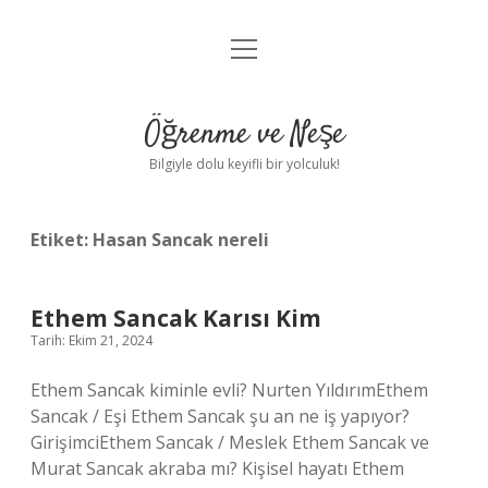
menüyü
Anasayfa
aç
Gizlilik Politikası
Öğrenme ve Neşe
Yasal Uyarı
Bilgiyle dolu keyifli bir yolculuk!
Hakkımızda
Etiket:
Hasan Sancak nereli
Ethem Sancak Karısı Kim
Tarih: Ekim 21, 2024
Ethem Sancak kiminle evli? Nurten YıldırımEthem
Sancak / Eşi Ethem Sancak şu an ne iş yapıyor?
GirişimciEthem Sancak / Meslek Ethem Sancak ve
Murat Sancak akraba mı? Kişisel hayatı Ethem