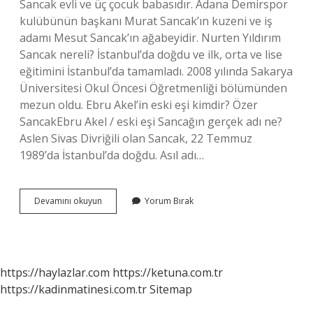
Sancak evli ve üç çocuk babasıdır. Adana Demirspor
kulübünün başkanı Murat Sancak’ın kuzeni ve iş
adamı Mesut Sancak’ın ağabeyidir. Nurten Yıldırım
Sancak nereli? İstanbul’da doğdu ve ilk, orta ve lise
eğitimini İstanbul’da tamamladı. 2008 yılında Sakarya
Üniversitesi Okul Öncesi Öğretmenliği bölümünden
mezun oldu. Ebru Akel’in eski eşi kimdir? Özer
SancakEbru Akel / eski eşi Sancağın gerçek adı ne?
Aslen Sivas Divriğili olan Sancak, 22 Temmuz
1989’da İstanbul’da doğdu. Asıl adı…
Ethem
Devamını okuyun
Yorum Bırak
Sancak
Karısı
Kim
https://haylazlar.com
https://ketuna.com.tr
https://kadinmatinesi.com.tr
Sitemap