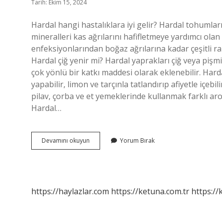
Tarih: Ekim 15, 2024
Hardal hangi hastalıklara iyi gelir? Hardal tohumlar
mineralleri kas ağrılarını hafifletmeye yardımcı olan 
enfeksiyonlarından boğaz ağrılarına kadar çeşitli rah
Hardal çiğ yenir mi? Hardal yaprakları çiğ veya pişmi
çok yönlü bir katkı maddesi olarak eklenebilir. Hard
yapabilir, limon ve tarçınla tatlandırıp afiyetle içeb
pilav, çorba ve et yemeklerinde kullanmak farklı arom
Hardal…
Hardal
Devamını okuyun
Yorum Bırak
Yemenin
Faydaları
Nelerdir
https://haylazlar.com
https://ketuna.com.tr
https://