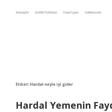
Anasayfa
Gizlilik Politikası
Yasal Uyarı
Hakkımızda
Etiket:
Hardal neyle iyi gider
Hardal Yemenin Fayd