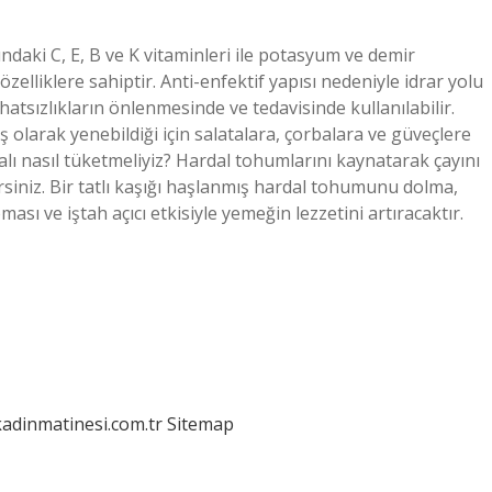
ındaki C, E, B ve K vitaminleri ile potasyum ve demir
özelliklere sahiptir. Anti-enfektif yapısı nedeniyle idrar yolu
atsızlıkların önlenmesinde ve tedavisinde kullanılabilir.
ş olarak yenebildiği için salatalara, çorbalara ve güveçlere
alı nasıl tüketmeliyiz? Hardal tohumlarını kaynatarak çayını
ilirsiniz. Bir tatlı kaşığı haşlanmış hardal tohumunu dolma,
ası ve iştah açıcı etkisiyle yemeğin lezzetini artıracaktır.
kadinmatinesi.com.tr
Sitemap