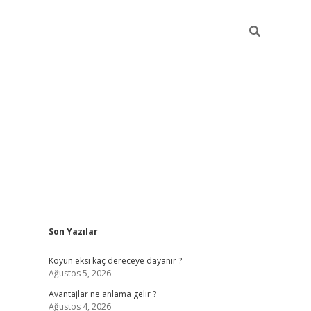
Sidebar
Son Yazılar
ilbet
betci
piabellacasino sitesi
https://www.betexper
Koyun eksi kaç dereceye dayanır ?
Ağustos 5, 2026
Avantajlar ne anlama gelir ?
Ağustos 4, 2026