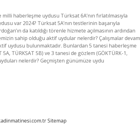
ve milli haberleşme uydusu Türksat 6A’nın fırlatılmasıyla
 uydusu var 2024? Türksat 5A’nın testlerinin başarıyla
ğan’ın da katıldığı törenle hizmete açılmasının ardından
kemizin sahip olduğu aktif uydular nelerdir? Çalışmalar devam
aktif uydusu bulunmaktadır. Bunlardan 5 tanesi haberleşme
5A, TÜRKSAT 5B) ve 3 tanesi de gözlem (GÖKTÜRK-1,
 uyduları nelerdir? Geçmişten günümüze uydu
kadinmatinesi.com.tr
Sitemap