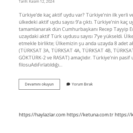
Tarih: Kasım 12, 2024
Türkiye’de kaç aktif uydu var? Türkiye’nin ilk yerli 
ülkedeki aktif uydu sayısı 9’a çıktı. Türkiye’nin kaç
tamamlanarak dün Cumhurbaşkanı Recep Tayyip Erdo
uzaydaki aktif Türk uydusu sayısı 7’ye yükseldi. Ül
etmekle birlikte; Ülkemizin şu anda uzayda 8 adet 
(TÜRKSAT 3A, TÜRKSAT 4A, TÜRKSAT 4B, TÜRKSAT 
GÖKTÜRK-2 ve RASAT) amaçlıdır. Türkiye’nin pasif
filosuAdıFırlatıldığı…
Türkiyenin
Devamını okuyun
Yorum Bırak
Kaç
Tane
Aktif
Uydusu
Var
https://haylazlar.com
https://ketuna.com.tr
https://