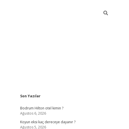
Sidebar
Son Yazılar
ilbet
betci
piabellacasino sitesi
https://www.betexper
Bodrum Hilton otel kimin ?
Ağustos 6, 2026
Koyun eksi kaç dereceye dayanır ?
Ağustos 5, 2026