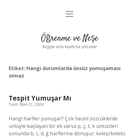
menüyü
Anasayfa
aç
Gizlilik Politikası
Öğrenme ve Neşe
Yasal Uyarı
Bilgiyle dolu keyifli bir yolculuk!
Hakkımızda
Etiket:
Hangi durumlarda ünsüz yumuşaması
olmaz
Tespit Yumuşar Mı
Tarih: Ekim 21, 2024
Hangi harfler yumuşar? Çok heceli sözcüklerde
ünlüyle başlayan bir ek varsa p, ç, t, k ünsüzleri
sonunda b, c, d, ğ harflerine dönüşür: kelep/kelebi;