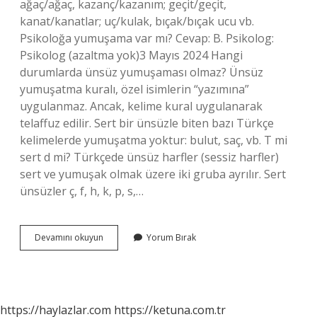
ağaç/ağaç, kazanç/kazanım; geçit/geçit,
kanat/kanatlar; uç/kulak, bıçak/bıçak ucu vb.
Psikoloğa yumuşama var mı? Cevap: B. Psikolog:
Psikolog (azaltma yok)3 Mayıs 2024 Hangi
durumlarda ünsüz yumuşaması olmaz? Ünsüz
yumuşatma kuralı, özel isimlerin “yazımına”
uygulanmaz. Ancak, kelime kural uygulanarak
telaffuz edilir. Sert bir ünsüzle biten bazı Türkçe
kelimelerde yumuşatma yoktur: bulut, saç, vb. T mi
sert d mi? Türkçede ünsüz harfler (sessiz harfler)
sert ve yumuşak olmak üzere iki gruba ayrılır. Sert
ünsüzler ç, ​​​​f, h, k, p, s,…
Tespit
Devamını okuyun
Yorum Bırak
Yumuşar
Mı
https://haylazlar.com
https://ketuna.com.tr