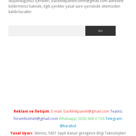
düşündüğünüz içerikleri,
backlinkpanelicomtr@gmail.com
adresine
bildirmeniz halinde, ilgili içerikler yasal süre içerisinde sitemizden
kaldırılacaktır.
Arama
.betexper.xyz/
betci.co
betci giriş
betci.online
hiltonbetgir.onli
Reklam ve İletişim:
E-mail:
backlinkpaneli@gmail.com
Teams:
forumhizmeti@gmail.com
Whatsapp: 0262 606 0 726
Telegram:
@karabul
Yasal Uyarı:
Sitemiz, 5651 Sayılı Kanun gereğince Bilgi Teknolojileri