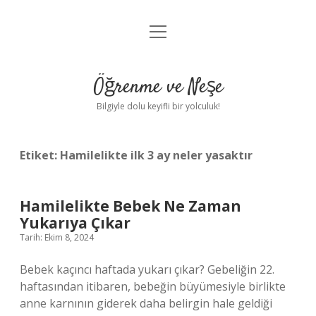
menüyü
Anasayfa
aç
Gizlilik Politikası
Öğrenme ve Neşe
Yasal Uyarı
Bilgiyle dolu keyifli bir yolculuk!
Hakkımızda
Etiket:
Hamilelikte ilk 3 ay neler yasaktır
Hamilelikte Bebek Ne Zaman
Yukarıya Çıkar
Tarih: Ekim 8, 2024
Bebek kaçıncı haftada yukarı çıkar? Gebeliğin 22.
haftasından itibaren, bebeğin büyümesiyle birlikte
anne karnının giderek daha belirgin hale geldiği