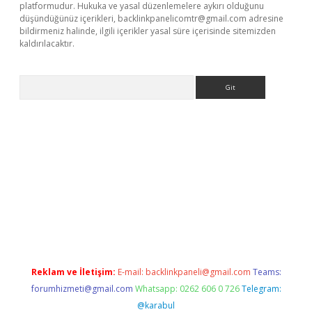
platformudur. Hukuka ve yasal düzenlemelere aykırı olduğunu
düşündüğünüz içerikleri,
backlinkpanelicomtr@gmail.com
adresine
bildirmeniz halinde, ilgili içerikler yasal süre içerisinde sitemizden
kaldırılacaktır.
Arama
betexper.xyz/
betci.co
betci giriş
betci.online
hiltonbetgir.onlin
Reklam ve İletişim:
E-mail:
backlinkpaneli@gmail.com
Teams:
forumhizmeti@gmail.com
Whatsapp: 0262 606 0 726
Telegram:
@karabul