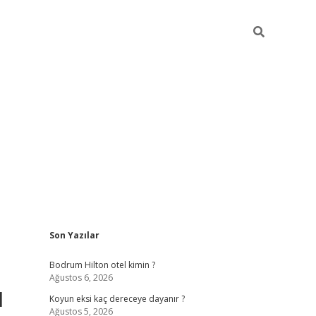
Sidebar
Son Yazılar
ilbet
betci
piabellacasino sitesi
https://www.betexper
Bodrum Hilton otel kimin ?
Ağustos 6, 2026
ı
Koyun eksi kaç dereceye dayanır ?
Ağustos 5, 2026