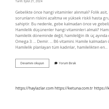
Tarih: Eylül 21, 2024
Gebelikte önce hangi vitaminler alınmalı? Folik as
sorunların riskini azaltma ve yüksek riskli hasta gr
sahiptir. Bu nedenle, gebe kalmadan önce ve gebeliği
Hamilelik düşünenler hangi vitaminleri almalı? Hamile
hamilelik döneminde değil, hamileliğin ilk üç ayında
Omega 3. … Demir. … B6 vitamini. Hamile kalmadan ön
Hamilelik planlayan tüm kadınlar, hamilelikten en…
Hamilelikten
Devamını okuyun
Yorum Bırak
Önce
Hangi
Vitaminler
Alınmalı
https://haylazlar.com
https://ketuna.com.tr
https://