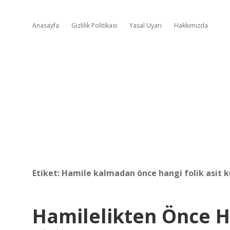
Anasayfa
Gizlilik Politikası
Yasal Uyarı
Hakkımızda
Etiket:
Hamile kalmadan önce hangi folik asit k
Hamilelikten Önce H