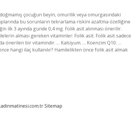
it, doğmamış çocuğun beyin, omurilik veya omurgasındaki
uplarında bu sorunların tekrarlama riskini azaltma özelliğine
n ilk 3 ayında günde 0,4 mg. Folik asit alınması önerilir.
lerin alması gereken vitaminler: Folik asit. Folik asit sadece
 da önerilen bir vitamindir. … Kalsiyum. … Koenzim Q10. …
ce hangi ilaç kullanılır? Hamilelikten önce folik asit almak
kadinmatinesi.com.tr
Sitemap