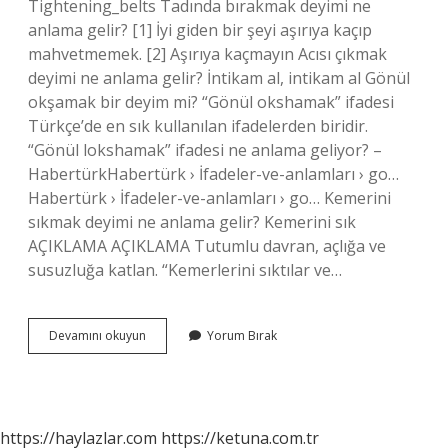
Tightening_belts Tadında bırakmak deyimi ne
anlama gelir? [1] İyi giden bir şeyi aşırıya kaçıp
mahvetmemek. [2] Aşırıya kaçmayın Acısı çıkmak
deyimi ne anlama gelir? İntikam al, intikam al Gönül
okşamak bir deyim mi? “Gönül okshamak” ifadesi
Türkçe’de en sık kullanılan ifadelerden biridir.
“Gönül lokshamak” ifadesi ne anlama geliyor? –
HabertürkHabertürk › İfadeler-ve-anlamları › go…
Habertürk › İfadeler-ve-anlamları › go… Kemerini
sıkmak deyimi ne anlama gelir? Kemerini sık
AÇIKLAMA AÇIKLAMA Tutumlu davran, açlığa ve
susuzluğa katlan. “Kemerlerini sıktılar ve…
Kemerini
Devamını okuyun
Yorum Bırak
Sıkmak
Deyimi
Nedir
https://haylazlar.com
https://ketuna.com.tr