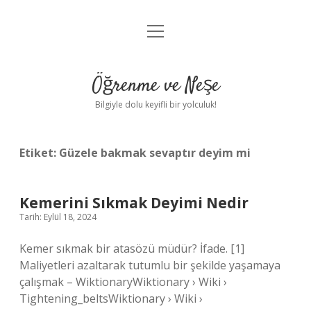
menüyü
Anasayfa
aç
Gizlilik Politikası
Öğrenme ve Neşe
Yasal Uyarı
Bilgiyle dolu keyifli bir yolculuk!
Hakkımızda
Etiket:
Güzele bakmak sevaptır deyim mi
Kemerini Sıkmak Deyimi Nedir
Tarih: Eylül 18, 2024
Kemer sıkmak bir atasözü müdür? İfade. [1]
Maliyetleri azaltarak tutumlu bir şekilde yaşamaya
çalışmak – WiktionaryWiktionary › Wiki ›
Tightening_beltsWiktionary › Wiki ›