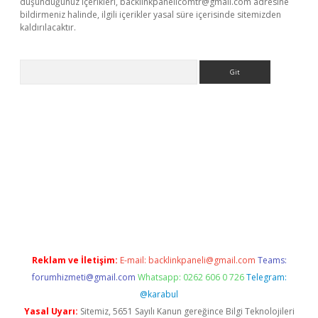
düşündüğünüz içerikleri,
backlinkpanelicomtr@gmail.com
adresine
bildirmeniz halinde, ilgili içerikler yasal süre içerisinde sitemizden
kaldırılacaktır.
Arama
.betexper.xyz/
betci.co
betci giriş
betci.online
hiltonbetgir.onli
Reklam ve İletişim:
E-mail:
backlinkpaneli@gmail.com
Teams:
forumhizmeti@gmail.com
Whatsapp: 0262 606 0 726
Telegram:
@karabul
Yasal Uyarı:
Sitemiz, 5651 Sayılı Kanun gereğince Bilgi Teknolojileri