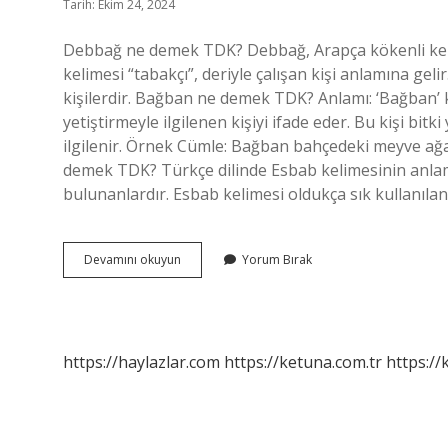
Tarih: Ekim 24, 2024
Debbağ ne demek TDK? Debbağ, Arapça kökenli kelim
kelimesi “tabakçı”, deriyle çalışan kişi anlamına gel
kişilerdir. Bağban ne demek TDK? Anlamı: ‘Bağban’ k
yetiştirmeyle ilgilenen kişiyi ifade eder. Bu kişi bit
ilgilenir. Örnek Cümle: Bağban bahçedeki meyve ağa
demek TDK? Türkçe dilinde Esbab kelimesinin anlamı
bulunanlardır. Esbab kelimesi oldukça sık kullanıla
Beyaban
Devamını okuyun
Yorum Bırak
Ne
Demek
Tdk
https://haylazlar.com
https://ketuna.com.tr
https://