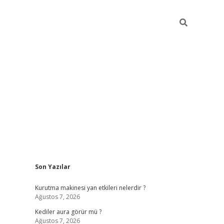
Sidebar
Son Yazılar
ilbet
betci
piabellacasino sitesi
https://www.betexper
Kurutma makinesi yan etkileri nelerdir ?
Ağustos 7, 2026
Kediler aura görür mü ?
Ağustos 7, 2026