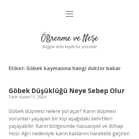
menüyü
Anasayfa
aç
Gizlilik Politikası
Öğrenme ve Neşe
Yasal Uyarı
Bilgiyle dolu keyifli bir yolculuk!
Hakkımızda
Etiket:
Göbek kaymasına hangi doktor bakar
Göbek Düşüklüğü Neye Sebep Olur
Tarih: Kasım 11, 2024
Göbek düşmesi nelere yol açar? Karın düşmesi
sorunları yaşayan bir kişi aşağıdaki belirtileri
yaşayabilir: Karın bölgesinde hassasiyet ve iltihap
hissi. Ağrı nedeniyle karın kaslarını harekete geçiren