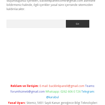
düşündüğünüz içerikleri,
backlinkpanelicomtr@gmail.com
adresine
bildirmeniz halinde, ilgili içerikler yasal süre içerisinde sitemizden
kaldırılacaktır.
Arama
/www.betexper.xyz/
betci.co
betci giriş
betci.online
hiltonbetgir.
Reklam ve İletişim:
E-mail:
backlinkpaneli@gmail.com
Teams:
forumhizmeti@gmail.com
Whatsapp: 0262 606 0 726
Telegram:
@karabul
Yasal Uyarı:
Sitemiz, 5651 Sayılı Kanun gereğince Bilgi Teknolojileri