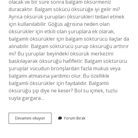
olacak ve bir süre sonra balgam öksürmeniz
duracaktır. Balgam sökücü öksürüğe iyi gelir mi?
Ayrıca öksürük şurupları öksürükleri tedavi etmek
için kullanılabilir. Göğüs ağrısına neden olan
öksürükler için etkili olan şuruplara ek olarak,
balgamlı öksürükler için balgam söktürücü ilaçlar da
alınabilir. Balgam söktürücü şurup öksürüğü arttırır
mı? Bu şuruplar beyindeki öksürük merkezini
baskılayarak öksürüğü hafifletir. Balgam söktürücü
şuruplar vücudun bronşlardan fazla mukus veya
balgamı atmasına yardımcı olur. Bu özellikle
balgamlı öksürükler için faydalıdır. Balgamlı
öksürüğü şıp diye ne keser? Bol su içmek, tuzlu
suyla gargara…
Balgam
Devamını okuyun
Yorum Bırak
Söktürücü
Ilaç
Öksürük