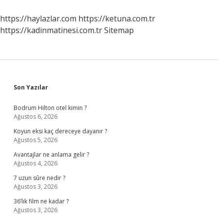
Keser
Mi
https://haylazlar.com
https://ketuna.com.tr
https://kadinmatinesi.com.tr
Sitemap
Sidebar
Son Yazılar
Bodrum Hilton otel kimin ?
Ağustos 6, 2026
Koyun eksi kaç dereceye dayanır ?
Ağustos 5, 2026
Avantajlar ne anlama gelir ?
Ağustos 4, 2026
7 uzun sûre nedir ?
Ağustos 3, 2026
36’lık film ne kadar ?
Ağustos 3, 2026