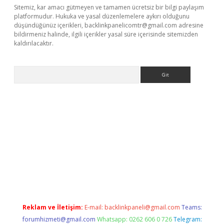
Sitemiz, kar amacı gütmeyen ve tamamen ücretsiz bir bilgi paylaşım
platformudur. Hukuka ve yasal düzenlemelere aykırı olduğunu
düşündüğünüz içerikleri,
backlinkpanelicomtr@gmail.com
adresine
bildirmeniz halinde, ilgili içerikler yasal süre içerisinde sitemizden
kaldırılacaktır.
Arama
betexper.xyz/
betci.co
betci giriş
betci.online
hiltonbetgir.onlin
Reklam ve İletişim:
E-mail:
backlinkpaneli@gmail.com
Teams:
forumhizmeti@gmail.com
Whatsapp: 0262 606 0 726
Telegram: