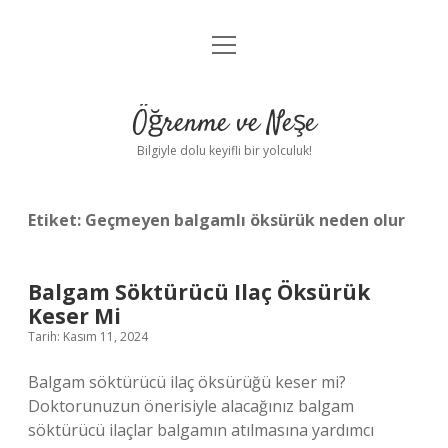
menüyü
Anasayfa
aç
Gizlilik Politikası
Öğrenme ve Neşe
Yasal Uyarı
Bilgiyle dolu keyifli bir yolculuk!
Hakkımızda
Etiket:
Geçmeyen balgamlı öksürük neden olur
Balgam Söktürücü Ilaç Öksürük
Keser Mi
Tarih: Kasım 11, 2024
Balgam söktürücü ilaç öksürüğü keser mi?
Doktorunuzun önerisiyle alacağınız balgam
söktürücü ilaçlar balgamın atılmasına yardımcı