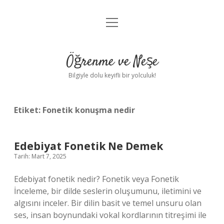
menüyü
Anasayfa
aç
Gizlilik Politikası
Öğrenme ve Neşe
Yasal Uyarı
Bilgiyle dolu keyifli bir yolculuk!
Hakkımızda
Etiket:
Fonetik konuşma nedir
Edebiyat Fonetik Ne Demek
Tarih: Mart 7, 2025
Edebiyat fonetik nedir? Fonetik veya Fonetik
İnceleme, bir dilde seslerin oluşumunu, iletimini ve
algısını inceler. Bir dilin basit ve temel unsuru olan
ses, insan boynundaki vokal kordlarının titreşimi ile