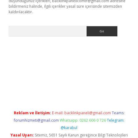
düşündüğünüz içerikleri,
backlinkpanelicomtr@gmail.com
adresine
bildirmeniz halinde, ilgili içerikler yasal süre içerisinde sitemizden
kaldırılacaktır.
Arama
betexper.xyz/
betci.co
betci giriş
betci.online
hiltonbetgir.onli
Reklam ve İletişim:
E-mail:
backlinkpaneli@gmail.com
Teams:
forumhizmeti@gmail.com
Whatsapp: 0262 606 0 726
Telegram:
@karabul
Yasal Uyarı:
Sitemiz, 5651 Sayılı Kanun gereğince Bilgi Teknolojileri