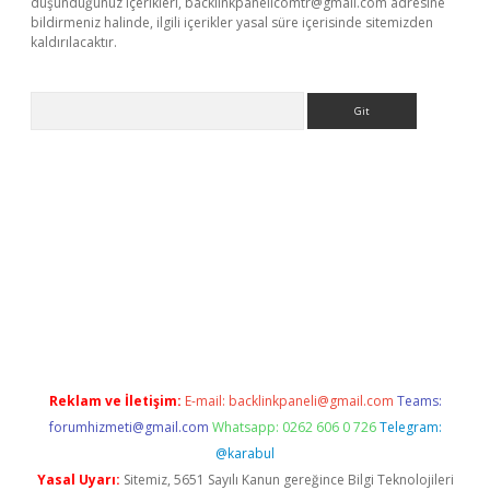
düşündüğünüz içerikleri,
backlinkpanelicomtr@gmail.com
adresine
bildirmeniz halinde, ilgili içerikler yasal süre içerisinde sitemizden
kaldırılacaktır.
Arama
betexper.xyz/
betci.co
betci giriş
betci.online
hiltonbetgir.onli
Reklam ve İletişim:
E-mail:
backlinkpaneli@gmail.com
Teams:
forumhizmeti@gmail.com
Whatsapp: 0262 606 0 726
Telegram:
@karabul
Yasal Uyarı:
Sitemiz, 5651 Sayılı Kanun gereğince Bilgi Teknolojileri