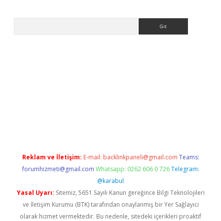
Arama
.betexper.xyz/
betci.co
betci giriş
betci.online
hiltonbetgir.onli
Reklam ve İletişim:
E-mail:
backlinkpaneli@gmail.com
Teams:
forumhizmeti@gmail.com
Whatsapp: 0262 606 0 726
Telegram:
@karabul
Yasal Uyarı:
Sitemiz, 5651 Sayılı Kanun gereğince Bilgi Teknolojileri
ve İletişim Kurumu (BTK) tarafından onaylanmış bir Yer Sağlayıcı
olarak hizmet vermektedir. Bu nedenle, sitedeki içerikleri proaktif