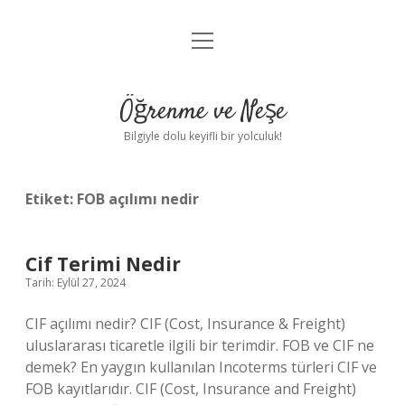
menüyü
Anasayfa
aç
Gizlilik Politikası
Öğrenme ve Neşe
Yasal Uyarı
Bilgiyle dolu keyifli bir yolculuk!
Hakkımızda
Etiket:
FOB açılımı nedir
Cif Terimi Nedir
Tarih: Eylül 27, 2024
CIF açılımı nedir? CIF (Cost, Insurance & Freight)
uluslararası ticaretle ilgili bir terimdir. FOB ve CIF ne
demek? En yaygın kullanılan Incoterms türleri CIF ve
FOB kayıtlarıdır. CIF (Cost, Insurance and Freight)