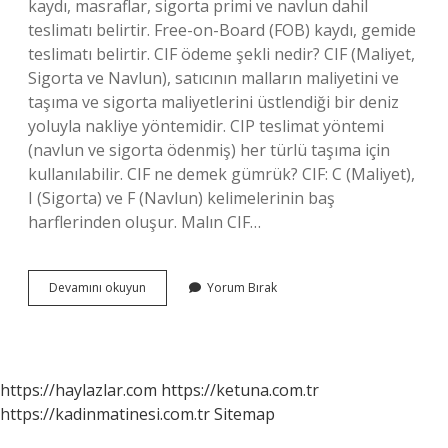
kaydı, masraflar, sigorta primi ve navlun dahil
teslimatı belirtir. Free-on-Board (FOB) kaydı, gemide
teslimatı belirtir. CIF ödeme şekli nedir? CIF (Maliyet,
Sigorta ve Navlun), satıcının malların maliyetini ve
taşıma ve sigorta maliyetlerini üstlendiği bir deniz
yoluyla nakliye yöntemidir. CIP teslimat yöntemi
(navlun ve sigorta ödenmiş) her türlü taşıma için
kullanılabilir. CIF ne demek gümrük? CIF: C (Maliyet),
I (Sigorta) ve F (Navlun) kelimelerinin baş
harflerinden oluşur. Malın CIF…
Cif
Devamını okuyun
Yorum Bırak
Terimi
Nedir
https://haylazlar.com
https://ketuna.com.tr
https://kadinmatinesi.com.tr
Sitemap