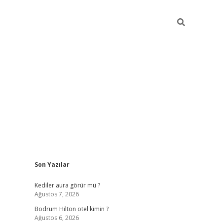
Sidebar
Son Yazılar
ilbet
betci
piabellacasino sitesi
https://www.betexper
Kediler aura görür mü ?
Ağustos 7, 2026
Bodrum Hilton otel kimin ?
Ağustos 6, 2026