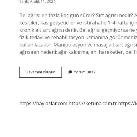
Tarih: Aralık 11, 2024
Bel ağrısı en fazla kaç gün sürer? Sırt ağrısı nedir? 
kesiciler, kas gevşeticiler ve istirahatle 1-4 hafta iç
kronik alt sırt ağrısı denir. Bel ağrısı geçmiyorsa ne 
fizik tedavi ve rehabilitasyon uzmanına görünmeniz
kullanılacaktır. Manipülasyon ve masaj alt sırt ağrısı 
ağrısının nedeni; ağır kaldırma, ani hareketler, bel fıt
Şiddetli
Devamını okuyun
Yorum Bırak
Bel
Ağrısı
Ne
Zaman
Geçer
https://haylazlar.com
https://ketuna.com.tr
https://