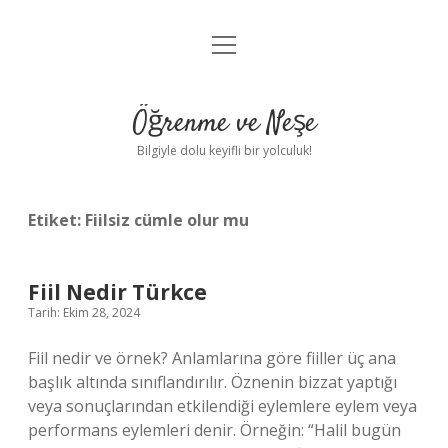
menüyü
Anasayfa
aç
Gizlilik Politikası
Öğrenme ve Neşe
Yasal Uyarı
Bilgiyle dolu keyifli bir yolculuk!
Hakkımızda
Etiket:
Fiilsiz cümle olur mu
Fiil Nedir Türkce
Tarih: Ekim 28, 2024
Fiil nedir ve örnek? Anlamlarına göre fiiller üç ana
başlık altında sınıflandırılır. Öznenin bizzat yaptığı
veya sonuçlarından etkilendiği eylemlere eylem veya
performans eylemleri denir. Örneğin: “Halil bugün