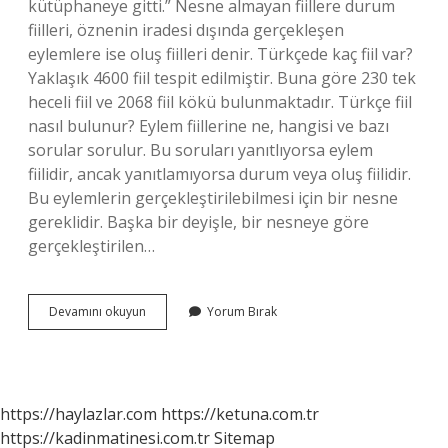
kütüphaneye gitti.” Nesne almayan fiillere durum
fiilleri, öznenin iradesi dışında gerçekleşen
eylemlere ise oluş fiilleri denir. Türkçede kaç fiil var?
Yaklaşık 4600 fiil tespit edilmiştir. Buna göre 230 tek
heceli fiil ve 2068 fiil kökü bulunmaktadır. Türkçe fiil
nasıl bulunur? Eylem fiillerine ne, hangisi ve bazı
sorular sorulur. Bu soruları yanıtlıyorsa eylem
fiilidir, ancak yanıtlamıyorsa durum veya oluş fiilidir.
Bu eylemlerin gerçekleştirilebilmesi için bir nesne
gereklidir. Başka bir deyişle, bir nesneye göre
gerçekleştirilen…
Fiil
Devamını okuyun
Yorum Bırak
Nedir
Türkce
https://haylazlar.com
https://ketuna.com.tr
https://kadinmatinesi.com.tr
Sitemap