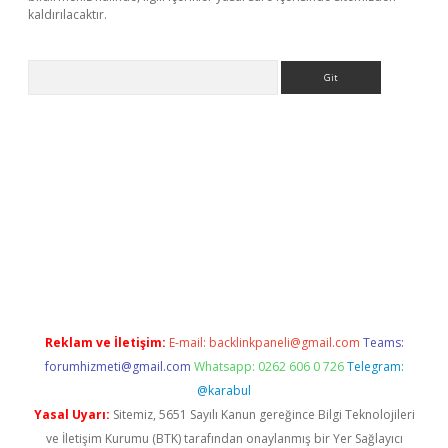
kaldırılacaktır.
Arama
.betexper.xyz/
betci.co
betci giriş
betci.online
hiltonbetgir.onli
Reklam ve İletişim:
E-mail:
backlinkpaneli@gmail.com
Teams:
forumhizmeti@gmail.com
Whatsapp: 0262 606 0 726
Telegram:
@karabul
Yasal Uyarı:
Sitemiz, 5651 Sayılı Kanun gereğince Bilgi Teknolojileri
ve İletişim Kurumu (BTK) tarafından onaylanmış bir Yer Sağlayıcı