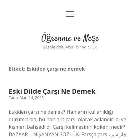
menüyü
Anasayfa
aç
Gizlilik Politikası
Öğrenme ve Neşe
Yasal Uyarı
Bilgiyle dolu keyifli bir yolculuk!
Hakkımızda
Etiket:
Eskiden çarşı ne demek
Eski Dilde Çarşı Ne Demek
Tarih: Mart 14, 2025
Eskiden çarşı ne demek? Hanların kullanıldığı
durumlarda, bu hanlara çarşı olarak adlandırıldı ve
kısmen bahsedildi. Çarşı kelimesinin kökeni nedir?
BAZAAR – NİŞANYAN SÖZLÜK. Farsça çārsū چار سو