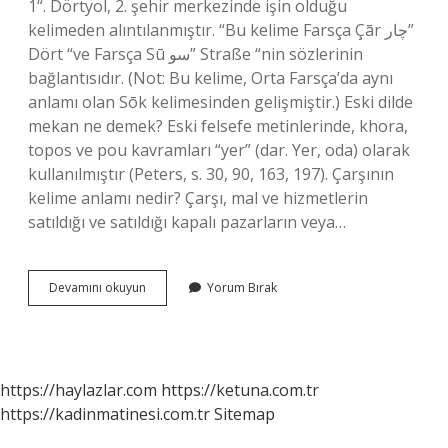
“1. Dörtyol, 2. şehir merkezinde işin olduğu
kelimeden alıntılanmıştır. “Bu kelime Farsça Çār چار”
Dört “ve Farsça Sū سو” Straße “nin sözlerinin
bağlantısıdır. (Not: Bu kelime, Orta Farsça’da aynı
anlamı olan Sōk kelimesinden gelişmiştir.) Eski dilde
mekan ne demek? Eski felsefe metinlerinde, khora,
topos ve pou kavramları “yer” (dar. Yer, oda) olarak
kullanılmıştır (Peters, s. 30, 90, 163, 197). Çarşının
kelime anlamı nedir? Çarşı, mal ve hizmetlerin
satıldığı ve satıldığı kapalı pazarların veya…
Eski
Devamını okuyun
Yorum Bırak
Dilde
Çarşı
Ne
Demek
https://haylazlar.com
https://ketuna.com.tr
https://kadinmatinesi.com.tr
Sitemap