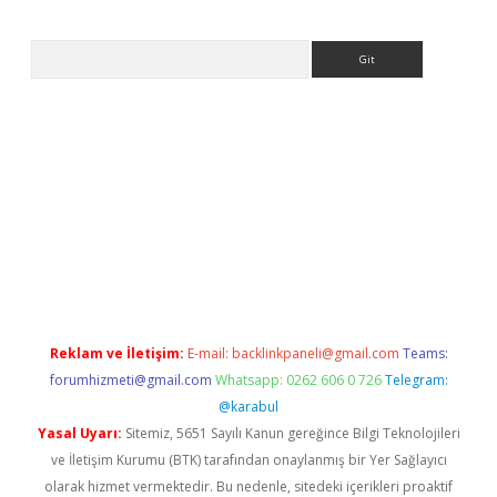
Arama
.betexper.xyz/
betci.co
betci giriş
betci.online
hiltonbetgir.onli
Reklam ve İletişim:
E-mail:
backlinkpaneli@gmail.com
Teams:
forumhizmeti@gmail.com
Whatsapp: 0262 606 0 726
Telegram:
@karabul
Yasal Uyarı:
Sitemiz, 5651 Sayılı Kanun gereğince Bilgi Teknolojileri
ve İletişim Kurumu (BTK) tarafından onaylanmış bir Yer Sağlayıcı
olarak hizmet vermektedir. Bu nedenle, sitedeki içerikleri proaktif