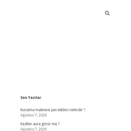
Sidebar
Son Yazılar
ilbet
betci
piabellacasino sitesi
https://www.betexper
Kurutma makinesi yan etkileri nelerdir ?
Ağustos 7, 2026
Kediler aura görür mü ?
Ağustos 7, 2026