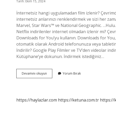
Tarih: Ekim 15, 2024
İnternetsiz hangi uygulamadan film izlenir? Çevrimd
internetsiz anlarınızı renklendirmek ve sizi her zam
Marvel, Star Wars™ ve National Geographic. …Hulu. …
Netflix indirilenler internet olmadan izlenir mi? Çev
Downloads for You’yu kullanın. Downloads for You,
otomatik olarak Android telefonunuza veya tabletiniz
İndirilir? Google Play Filmler ve TV’den videolar indi
Kütüphane’ye dokunun. İndirmek istediğiniz…
Internet
Devamını okuyun
Yorum Bırak
Olmadan
Dizi
Nasıl
Izlenir
https://haylazlar.com
https://ketuna.com.tr
https://