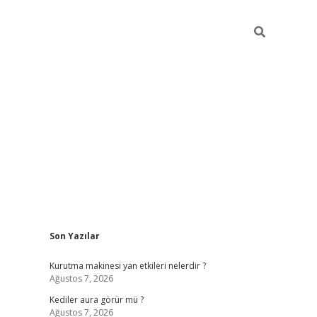
Sidebar
Son Yazılar
ilbet
betci
piabellacasino sitesi
https://www.betexper
Kurutma makinesi yan etkileri nelerdir ?
Ağustos 7, 2026
Kediler aura görür mü ?
Ağustos 7, 2026