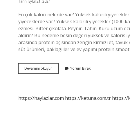
Tarih: Eylül 21, 2024
En çok kalori nelerde var? Yüksek kalorili yiyecekler:
yiyeceklerde var? Yüksek kalorili yiyecekler (1000 ka
ezmesi. Bitter çikolata. Peynir. Tahin. Kuru üzüm e
aldırır? Bu nedenle besin değeri yüksek ve kalorisi y
arasında protein açısından zengin kırmızı et, tavuk 
süt ürünleri, baklagiller ve ev yapımı protein smoothi
En
Devamını okuyun
Yorum Bırak
Çok
Hangi
Yiyeceklerde
Kalori
Vardır
https://haylazlar.com
https://ketuna.com.tr
https://