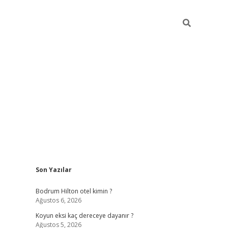
Sidebar
Son Yazılar
ilbet
betci
piabellacasino sitesi
https://www.betexper.
Bodrum Hilton otel kimin ?
Ağustos 6, 2026
Koyun eksi kaç dereceye dayanır ?
Ağustos 5, 2026