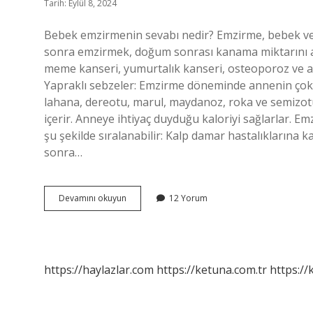
Tarih: Eylül 8, 2024
Bebek emzirmenin sevabı nedir? Emzirme, bebek ve
sonra emzirmek, doğum sonrası kanama miktarını aza
meme kanseri, yumurtalık kanseri, osteoporoz ve ane
Yapraklı sebzeler: Emzirme döneminde annenin çok faz
lahana, dereotu, marul, maydanoz, roka ve semizotu 
içerir. Anneye ihtiyaç duyduğu kaloriyi sağlarlar. E
şu şekilde sıralanabilir: Kalp damar hastalıklarına 
sonra…
Emziren
Devamını okuyun
12 Yorum
Annenin
Sevabı
Nedir
https://haylazlar.com
https://ketuna.com.tr
https://