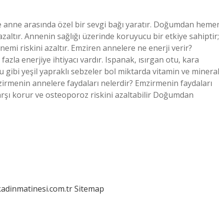
 anne arasında özel bir sevgi bağı yaratır. Doğumdan heme
ltır. Annenin sağlığı üzerinde koruyucu bir etkiye sahiptir;
mi riskini azaltır. Emziren annelere ne enerji verir?
la enerjiye ihtiyacı vardır. Ispanak, ısırgan otu, kara
gibi yeşil yapraklı sebzeler bol miktarda vitamin ve minera
mzirmenin annelere faydaları nelerdir? Emzirmenin faydaları
karşı korur ve osteoporoz riskini azaltabilir Doğumdan
kadinmatinesi.com.tr
Sitemap