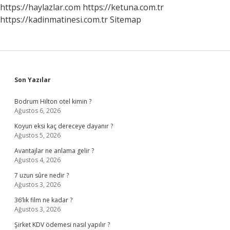
Hesaba
https://haylazlar.com
https://ketuna.com.tr
Geçer
https://kadinmatinesi.com.tr
Sitemap
Sidebar
Son Yazılar
Bodrum Hilton otel kimin ?
Ağustos 6, 2026
Koyun eksi kaç dereceye dayanır ?
Ağustos 5, 2026
Avantajlar ne anlama gelir ?
Ağustos 4, 2026
7 uzun sûre nedir ?
Ağustos 3, 2026
36’lık film ne kadar ?
Ağustos 3, 2026
Şirket KDV ödemesi nasıl yapılır ?