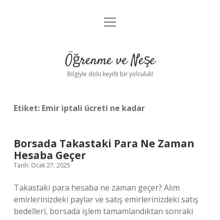
menüyü
Anasayfa
aç
Gizlilik Politikası
Öğrenme ve Neşe
Yasal Uyarı
Bilgiyle dolu keyifli bir yolculuk!
Hakkımızda
Etiket:
Emir iptali ücreti ne kadar
Borsada Takastaki Para Ne Zaman
Hesaba Geçer
Tarih: Ocak 27, 2025
Takastaki para hesaba ne zaman geçer? Alım
emirlerinizdeki paylar ve satış emirlerinizdeki satış
bedelleri, borsada işlem tamamlandıktan sonraki