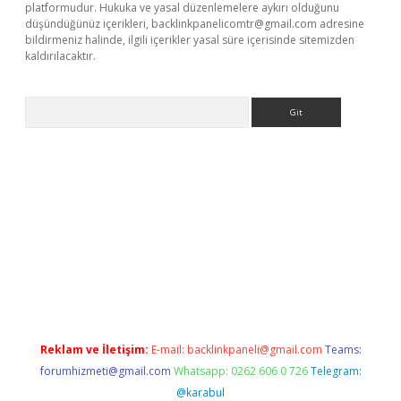
platformudur. Hukuka ve yasal düzenlemelere aykırı olduğunu
düşündüğünüz içerikleri,
backlinkpanelicomtr@gmail.com
adresine
bildirmeniz halinde, ilgili içerikler yasal süre içerisinde sitemizden
kaldırılacaktır.
Arama
.betexper.xyz/
betci.co
betci giriş
betci.online
hiltonbetgir.onli
Reklam ve İletişim:
E-mail:
backlinkpaneli@gmail.com
Teams:
forumhizmeti@gmail.com
Whatsapp: 0262 606 0 726
Telegram:
@karabul