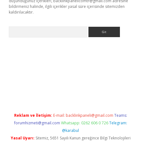
düşündüğünüz içerikleri,
backlinkpanelicomtr@gmail.com
adresine
bildirmeniz halinde, ilgili içerikler yasal süre içerisinde sitemizden
kaldırılacaktır.
Arama
betexper.xyz/
betci.co
betci giriş
betci.online
hiltonbetgir.onli
Reklam ve İletişim:
E-mail:
backlinkpaneli@gmail.com
Teams:
forumhizmeti@gmail.com
Whatsapp: 0262 606 0 726
Telegram:
@karabul
Yasal Uyarı:
Sitemiz, 5651 Sayılı Kanun gereğince Bilgi Teknolojileri