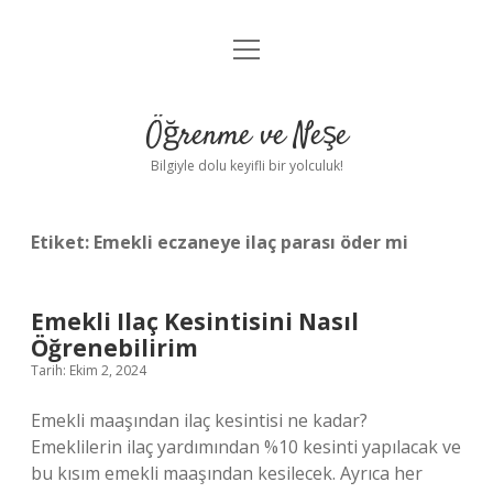
menüyü
Anasayfa
aç
Gizlilik Politikası
Öğrenme ve Neşe
Yasal Uyarı
Bilgiyle dolu keyifli bir yolculuk!
Hakkımızda
Etiket:
Emekli eczaneye ilaç parası öder mi
Emekli Ilaç Kesintisini Nasıl
Öğrenebilirim
Tarih: Ekim 2, 2024
Emekli maaşından ilaç kesintisi ne kadar?
Emeklilerin ilaç yardımından %10 kesinti yapılacak ve
bu kısım emekli maaşından kesilecek. Ayrıca her