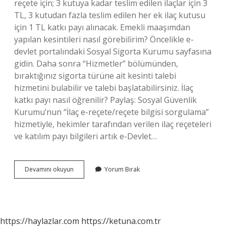
reçete için; 3 kutuya kadar teslim edilen ilaçlar için 3
TL, 3 kutudan fazla teslim edilen her ek ilaç kutusu
için 1 TL katkı payı alınacak. Emekli maaşımdan
yapılan kesintileri nasıl görebilirim? Öncelikle e-
devlet portalındaki Sosyal Sigorta Kurumu sayfasına
gidin. Daha sonra “Hizmetler” bölümünden,
bıraktığınız sigorta türüne ait kesinti talebi
hizmetini bulabilir ve talebi başlatabilirsiniz. İlaç
katkı payı nasıl öğrenilir? Paylaş: Sosyal Güvenlik
Kurumu’nun “İlaç e-reçete/reçete bilgisi sorgulama”
hizmetiyle, hekimler tarafından verilen ilaç reçeteleri
ve katılım payı bilgileri artık e-Devlet…
Emekli
Devamını okuyun
Yorum Bırak
Ilaç
Kesintisini
Nasıl
Öğrenebilirim
https://haylazlar.com
https://ketuna.com.tr