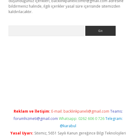
düşündüğünüz içerikleri,
backlinkpanelicomtr@gmail.com
adresine
bildirmeniz halinde, ilgili içerikler yasal süre içerisinde sitemizden
kaldırılacaktır.
Arama
betexper.xyz/
betci.co
betci giriş
betci.online
hiltonbetgir.onli
Reklam ve İletişim:
E-mail:
backlinkpaneli@gmail.com
Teams:
forumhizmeti@gmail.com
Whatsapp: 0262 606 0 726
Telegram:
@karabul
Yasal Uyarı:
Sitemiz, 5651 Sayılı Kanun gereğince Bilgi Teknolojileri