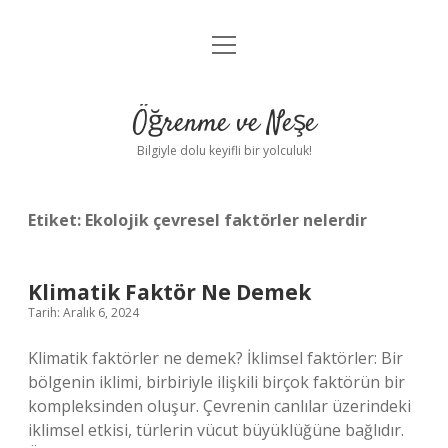
menüyü
Anasayfa
aç
Gizlilik Politikası
Öğrenme ve Neşe
Yasal Uyarı
Bilgiyle dolu keyifli bir yolculuk!
Hakkımızda
Etiket:
Ekolojik çevresel faktörler nelerdir
Klimatik Faktör Ne Demek
Tarih: Aralık 6, 2024
Klimatik faktörler ne demek? İklimsel faktörler: Bir
bölgenin iklimi, birbiriyle ilişkili birçok faktörün bir
kompleksinden oluşur. Çevrenin canlılar üzerindeki
iklimsel etkisi, türlerin vücut büyüklüğüne bağlıdır.