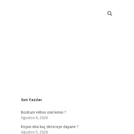
Sidebar
Son Yazılar
ilbet
betci
piabellacasino sitesi
https://www.betexper
Bodrum Hilton otel kimin ?
Ağustos 6, 2026
Koyun eksi kaç dereceye dayanır ?
Ağustos 5, 2026