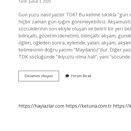
Tarih: Şubat 3, 2025
Gün yüzü nasıl yazılır TDK? Bu kelime sıklıkla “gün 
hiçbir zaman gün ışığını göremeyebiliriz. Akşamüstü 
sözcüklerinin son ekiyle oluşan ve belirli bir yeri be
bilinçaltı, gözetim (denetim), bilinçaltı; akşam, günd
öğlen, öğleden sonra, eylemde, yalan; akşam, akşa
kelimesinin doğru yazımı “Maydanoz”dur. Diğer yazıl
TDK sözlüğünde “ikiyüzlü olma hali”, yani “sözünd
Ikiyüzlü
Devamını okuyun
Yorum Bırak
Nasıl
Yazılır
Tdk
https://haylazlar.com
https://ketuna.com.tr
https://