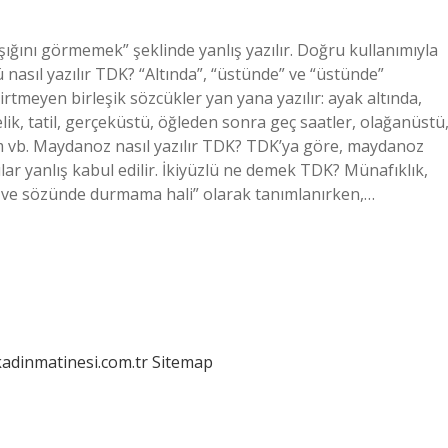
ışığını görmemek” şeklinde yanlış yazılır. Doğru kullanımıyla
nasıl yazılır TDK? “Altında”, “üstünde” ve “üstünde”
lirtmeyen birleşik sözcükler yan yana yazılır: ayak altında,
elik, tatil, gerçeküstü, öğleden sonra geç saatler, olağanüstü
m vb. Maydanoz nasıl yazılır TDK? TDK’ya göre, maydanoz
ar yanlış kabul edilir. İkiyüzlü ne demek TDK? Münafıklık,
e ve sözünde durmama hali” olarak tanımlanırken,…
kadinmatinesi.com.tr
Sitemap